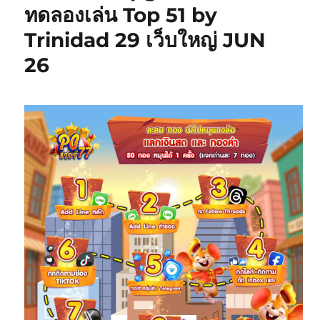
ทดลองเล่น Top 51 by
Trinidad 29 เว็บใหญ่ JUN
26