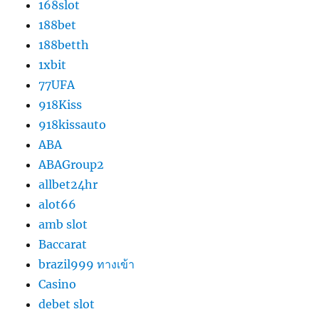
168slot
188bet
188betth
1xbit
77UFA
918Kiss
918kissauto
ABA
ABAGroup2
allbet24hr
alot66
amb slot
Baccarat
brazil999 ทางเข้า
Casino
debet slot