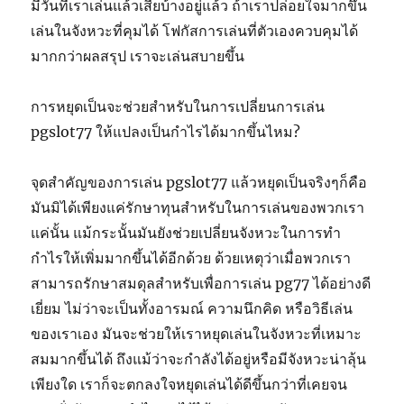
มีวันที่เราเล่นแล้วเสียบ้างอยู่แล้ว ถ้าเราปล่อยใจมากขึ้น
เล่นในจังหวะที่คุมได้ โฟกัสการเล่นที่ตัวเองควบคุมได้
มากกว่าผลสรุป เราจะเล่นสบายขึ้น
การหยุดเป็นจะช่วยสำหรับในการเปลี่ยนการเล่น
pgslot77 ให้แปลงเป็นกำไรได้มากขึ้นไหม?
จุดสำคัญของการเล่น pgslot77 แล้วหยุดเป็นจริงๆก็คือ
มันมิได้เพียงแค่รักษาทุนสำหรับในการเล่นของพวกเรา
แค่นั้น แม้กระนั้นมันยังช่วยเปลี่ยนจังหวะในการทำ
กำไรให้เพิ่มมากขึ้นได้อีกด้วย ด้วยเหตุว่าเมื่อพวกเรา
สามารถรักษาสมดุลสำหรับเพื่อการเล่น pg77 ได้อย่างดี
เยี่ยม ไม่ว่าจะเป็นทั้งอารมณ์ ความนึกคิด หรือวิธีเล่น
ของเราเอง มันจะช่วยให้เราหยุดเล่นในจังหวะที่เหมาะ
สมมากขึ้นได้ ถึงแม้ว่าจะกำลังได้อยู่หรือมีจังหวะน่าลุ้น
เพียงใด เราก็จะตกลงใจหยุดเล่นได้ดีขึ้นกว่าที่เคยจน