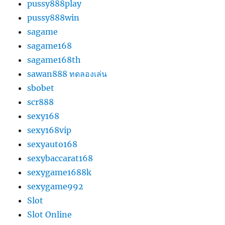
pussy888play
pussy888win
sagame
sagame168
sagame168th
sawan888 ทดลองเล่น
sbobet
scr888
sexy168
sexy168vip
sexyauto168
sexybaccarat168
sexygame1688k
sexygame992
Slot
Slot Online