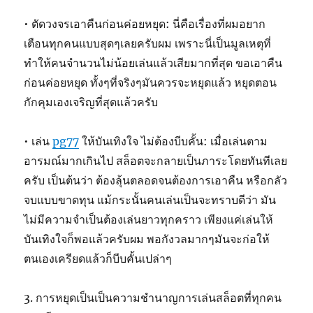
• ตัดวงจรเอาคืนก่อนค่อยหยุด: นี่คือเรื่องที่ผมอยาก
เตือนทุกคนแบบสุดๆเลยครับผม เพราะนี่เป็นมูลเหตุที่
ทำให้คนจำนวนไม่น้อยเล่นแล้วเสียมากที่สุด ขอเอาคืน
ก่อนค่อยหยุด ทั้งๆที่จริงๆมันควรจะหยุดแล้ว หยุดตอน
กักคุมเองเจริญที่สุดแล้วครับ
• เล่น
pg77
ให้บันเทิงใจ ไม่ต้องบีบคั้น: เมื่อเล่นตาม
อารมณ์มากเกินไป สล็อตจะกลายเป็นภาระโดยทันทีเลย
ครับ เป็นต้นว่า ต้องลุ้นตลอดจนต้องการเอาคืน หรือกลัว
จบแบบขาดทุน แม้กระนั้นคนเล่นเป็นจะทราบดีว่า มัน
ไม่มีความจำเป็นต้องเล่นยาวทุกคราว เพียงแค่เล่นให้
บันเทิงใจก็พอแล้วครับผม พอกังวลมากๆมันจะก่อให้
ตนเองเครียดแล้วก็บีบคั้นเปล่าๆ
3. การหยุดเป็นเป็นความชำนาญการเล่นสล็อตที่ทุกคน