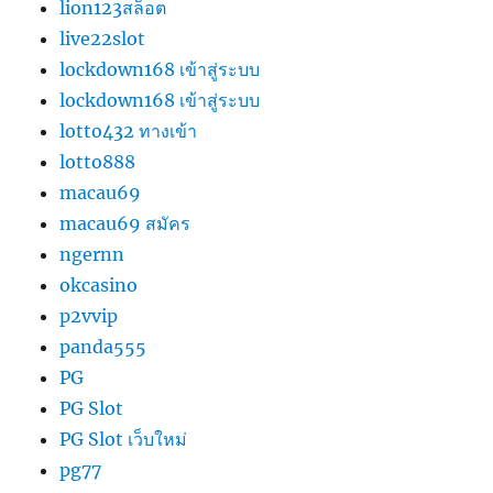
lion123สล็อต
live22slot
lockdown168 เข้าสู่ระบบ
lockdown168 เข้าสู่ระบบ
lotto432 ทางเข้า
lotto888
macau69
macau69 สมัคร
ngernn
okcasino
p2vvip
panda555
PG
PG Slot
PG Slot เว็บใหม่
pg77