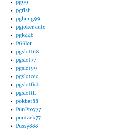
pg99
pgfish
pgheng99
pgjoker auto
pgk44b
PGSlot
pgslot168
pgslot77
pgslot99
pgslotceo
pgslotfish
pgslotth
pokbet88
PunPro777
puntaek77
Pussy888