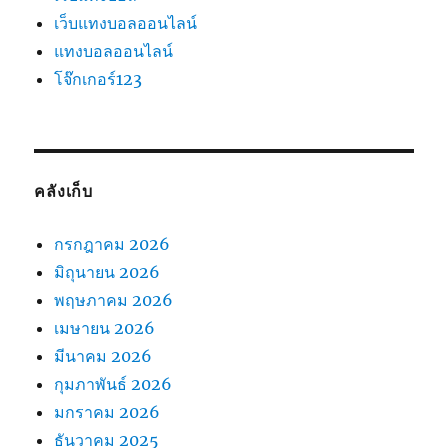
เว็บแทงบอลออนไลน์
แทงบอลออนไลน์
โจ๊กเกอร์123
คลังเก็บ
กรกฎาคม 2026
มิถุนายน 2026
พฤษภาคม 2026
เมษายน 2026
มีนาคม 2026
กุมภาพันธ์ 2026
มกราคม 2026
ธันวาคม 2025