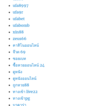
ufa8997
ufa9r
ufabet
ufabomb
xin88
zeus66
คาสิโนออนไลน์
จ๊วด 69
ซอยเบท
ซื้อหวยออนไลน์ 24
ดูหนัง
ดูหนังออนไลน์
ถูกหวย88
ทางเข้า live22
ทางเข้าpg
บาคาร่า