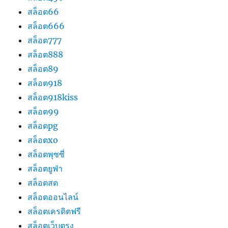
สล็อต66
สล็อต666
สล็อต777
สล็อต888
สล็อต89
สล็อต918
สล็อต918kiss
สล็อต99
สล็อตpg
สล็อตxo
สล็อตพุซซี่
สล็อตยูฟ่า
สล็อตสด
สล็อตออนไลน์
สล็อตเครดิตฟรี
สล็อตเว็บตรง