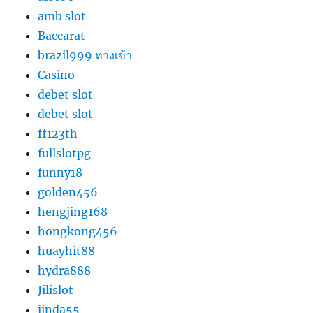
amb slot
Baccarat
brazil999 ทางเข้า
Casino
debet slot
debet slot
ff123th
fullslotpg
funny18
golden456
hengjing168
hongkong456
huayhit88
hydra888
Jilislot
jinda55