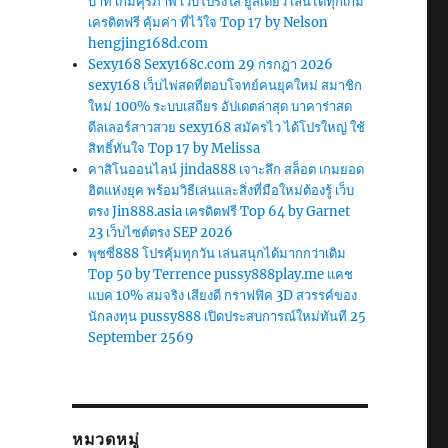
บาท เกมคุรภาพ เว็บโปร่งใส ยูสเดียว เล่นได้ทุกเกม
เครดิตฟรี คุ้มค่า ที่ไว้ใจ Top 17 by Nelson
hengjing168d.com
Sexy168 Sexy168c.com 29 กรกฎา 2026
sexy168 เว็บไพ่สดที่ตอบโจทย์คนยุคใหม่ สมาชิก
ใหม่ 100% ระบบเสถียร อัปเดตล่าสุด บาคาร่าสด
ดีลเลอร์สาวสวย sexy168 สมัครไว ได้โปรใหญ่ ใช้
สิทธิ์ทันใจ Top 17 by Melissa
คาสิโนออนไลน์ jinda888 เจาะลึก สล็อต เกมยอด
ฮิตแห่งยุค พร้อมวิธีเล่นและสิ่งที่มือใหม่ต้องรู้ เว็บ
ตรง Jin888.asia เครดิตฟรี Top 64 by Garnet
23 เว็บไซต์ตรง SEP 2026
พุซซี่888 โปรคุ้มทุกวัน เล่นสนุกได้มากกว่าเดิม
Top 50 by Terrence pussy888play.me แคช
แบค 10% สมจริง เสียงดี กราฟฟิค 3D สวรรค์ของ
นักลงทุน pussy888 เปิดประสบการณ์ใหม่ทันที 25
September 2569
หมวดหมู่