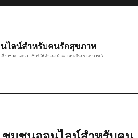
ไลน์สำหรับคนรักสุขภาพ
ผู้เชี่ยวชาญและสมาชิกที่ให้คำแนะนำและแบ่งปันประสบการณ์
ชุมชนออนไลน์สำหรับคน