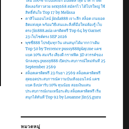
ใหม่ 100% ระบบเสถียร อัปเดตล่าสุด บาคาร่าสด
ดีลเลอร์สาวสวย sexy168 สมัครไว ได้โปรใหญ่ ใช้
สิทธิ์ทันใจ Top 17 by Melissa
คาสิโนออนไลน์ jinda888 เจาะลึก สล็อต เกมยอด
ฮิตแห่งยุค พร้อมวิธีเล่นและสิ่งที่มือใหม่ต้องรู้ เว็บ
ตรง Jin888.asia เครดิตฟรี Top 64 by Garnet
23 เว็บไซต์ตรง SEP 2026
พุซซี่888 โปรคุ้มทุกวัน เล่นสนุกได้มากกว่าเดิม
Top 50 by Terrence pussy888play.me แคช
แบค 10% สมจริง เสียงดี กราฟฟิค 3D สวรรค์ของ
นักลงทุน pussy888 เปิดประสบการณ์ใหม่ทันที 25
September 2569
สล็อตเครดิตฟรี 23 กันยา 2569 สล็อตเครดิตฟรี
สุดยอดประสบการณ์ความบันเทิงออนไลน์ แคช
แบค ยิงปลารับ 10% ทุนน้อย สอยเงินแสน
ประสบการณ์เกมเหนือระดับ สล็อตเครดิตฟรี เริ่ม
สนุกได้ทันที Top 92 by Louanne Jin55.guru
หมวดหมู่