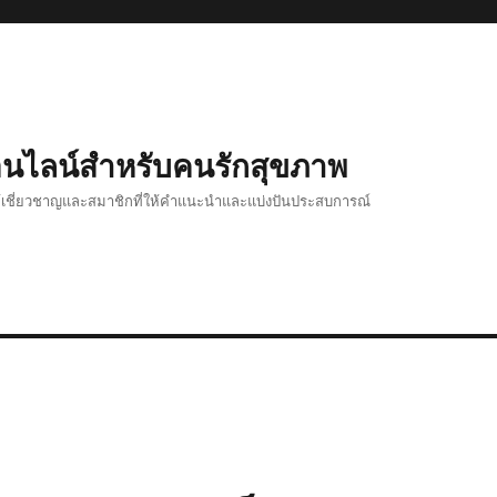
ไลน์สำหรับคนรักสุขภาพ
ผู้เชี่ยวชาญและสมาชิกที่ให้คำแนะนำและแบ่งปันประสบการณ์