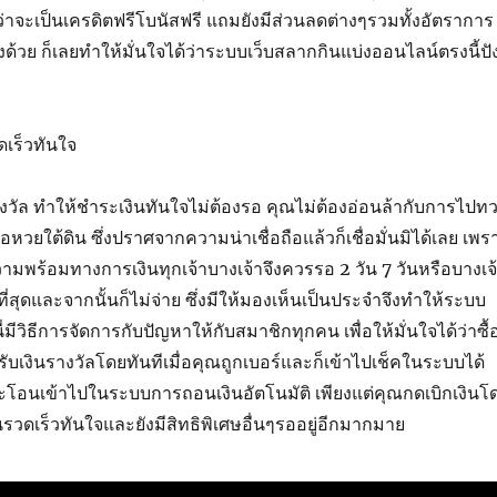
ว่าจะเป็นเครดิตฟรีโบนัสฟรี แถมยังมีส่วนลดต่างๆรวมทั้งอัตราการ
ูงด้วย ก็เลยทำให้มั่นใจได้ว่าระบบเว็บสลากกินแบ่งออนไลน์ตรงนี้ปั
ดเร็วทันใจ
างวัล ทำให้ชำระเงินทันใจไม่ต้องรอ คุณไม่ต้องอ่อนล้ากับการไปท
้อหวยใต้ดิน ซึ่งปราศจากความน่าเชื่อถือแล้วก็เชื่อมั่นมิได้เลย เพร
วามพร้อมทางการเงินทุกเจ้าบางเจ้าจึงควรรอ 2 วัน 7 วันหรือบางเจ
ที่สุดและจากนั้นก็ไม่จ่าย ซึ่งมีให้มองเห็นเป็นประจำจึงทำให้ระบบ
นี่มีวิธีการจัดการกับปัญหาให้กับสมาชิกทุกคน เพื่อให้มั่นใจได้ว่าซื้
้รับเงินรางวัลโดยทันทีเมื่อคุณถูกเบอร์และก็เข้าไปเช็คในระบบได้
โอนเข้าไปในระบบการถอนเงินอัตโนมัติ เพียงแต่คุณกดเบิกเงินโ
งินรวดเร็วทันใจและยังมีสิทธิพิเศษอื่นๆรออยู่อีกมากมาย