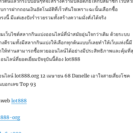
ัวตนแล้วก็ระบบอื่นๆที่จะสร้างความปลอดภัยให้กับสมาชิก เว็บหว
การฝากถอนเงินอัตโนมัติที่เร็วทันใจเพราะฉะนั้นเลือกซื้อ
นี้ มีแต่เฮงปังร่ำรวยรวมทั้งสร้างความมั่งคั่งได้จริง
ยี่ยมเว็บไซต์สลากกินแบ่งออนไลน์ที่นำสมัยอุ่นใจกว่าเดิม ด้วยระบบ
ดีรวมทั้งมีสลากกินแบ่งให้เลือกทุกต้นแบบก็เลยทำให้เว็บแห่งนี้มี
ำให้ท่านสามารถซื้อหวยออนไลน์ได้อย่างมีประสิทธิภาพและคุ้มที่ส
อนไลน์ที่ยอดเยี่ยมปัจจุบันนี้ต้อง lot888
นไลน์ lot888.org 12 เมษายน 68 Danelle เอาใจสายเสี่ยงโชค
ันบอกเลข Top 93
ณweb
lot888
ot888-org