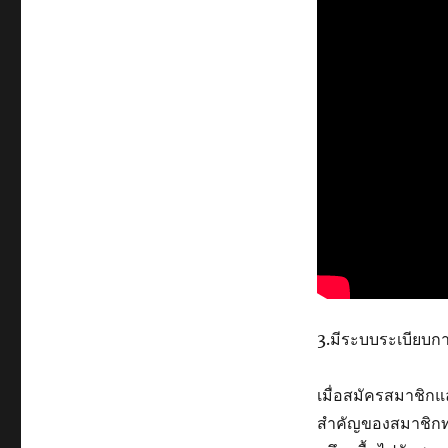
3.มีระบบระเบียบก
เมื่อสมัครสมาชิกแ
สำคัญของสมาชิกทุก