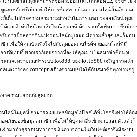
8
ไม่มีเลขกลั้นคุณสามารถซื้อหวยออนไลน์ได้ตลอด 24 ชั่วช้าโม ง
รดูแลระดับพรีเมี่ยมทำให้การซื้อสลากกินแบ่งออนไลน์นั้นมีความ
และก็เต็มไปด้วยความสามารถสำหรับในการแทงหวยออนไลน์ คุณ
ได้เลย จึงทำให้มีสมาชิกไม่น้อยเลยทีเดียวรวมทั้งเพิ่มมากขึ้นมีกา
หรับการซื้อสลากกินแบ่งออนไลน์อยู่เสมอ มีความล้ำยุคและก็มอบ
าชิก เพื่อให้คุณบันเทิงใจไปกับสุดยอดเว็บไซต์หวยออนไลน์ที่มี
ารดีแบบงี้ พวกเราก็เลยอยากที่จะให้คุณมาเป็นสมาชิกซื้อหวย
ล้วคุณจะทราบเลยว่าระบบ lot888 ของ lotto888 เจริญก้าวหน้า
ไกลแต่ว่ายังคง concept สร้างความสุขใจให้กับสมาชิกทุกท่านอยู่
ักษาความปลอดภัยสุดยอด
นไลน์ในยุคนี้ สามารถเผยแพร่ข้อมูลไปไกลได้ทั้งโลกจึงทำให้ต้อง
ภัยของข้อมูลสมาชิก เพื่อไม่ให้บุคคลอื่นเข้ามาปลอมตัวแล้วก็
รเข้ามาทำธุรกรรมทางการเงินต่างๆด้านในเว็บไซต์เราจึงมีระบบ