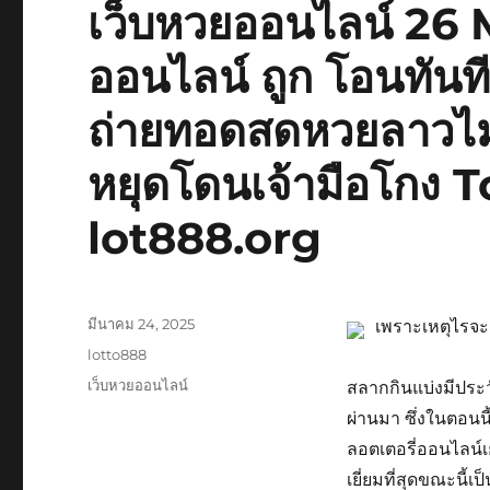
เว็บหวยออนไลน์ 26
ออนไลน์ ถูก โอนทันท
ถ่ายทอดสดหวยลาวไม่ห
หยุดโดนเจ้ามือโกง 
lot888.org
เขียน
มีนาคม 24, 2025
เพราะเหตุไรจะ
เมื่อ
หมวด
lotto888
หมู่
ป้าย
เว็บหวยออนไลน์
สลากกินแบ่งมีประว
กำกับ
ผ่านมา ซึ่งในตอนนี
ลอตเตอรี่ออนไลน์เ
เยี่ยมที่สุดขณะนี้เ