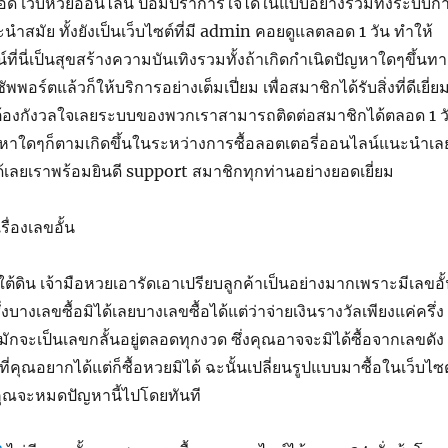
ดยอด เว็บหวยออนไลน์ ป้อมปราการใจได้ในแบบอย่างรวมทั้งระบบก
นำสมัย ทั้งยังเป็นเว็บไซต์ที่มี admin คอยดูแลตลอด 1 วัน ทำให้
ี่นี่เป็นสุขสร้างความบันเทิงรวมทั้งถ้าเกิดกำเนิดปัญหาใดๆขึ้นทา
อร์ตแล้วก็ให้บริการอย่างเต็มเปี่ยม เพื่อสมาชิกได้รับสิ่งที่ดีเยี่ย
็นต้องกังวลใจเลยระบบของพวกเราสามารถติดต่อสมาชิกได้ตลอด 1 ว
ัญหาใดๆก็ตามเกิดขึ้นในระหว่างการซื้อลอตเตอรี่ออนไลน์แนะนำเล
ด้เลยเราพร้อมยินดี support สมาชิกทุกท่านอย่างยอดเยี่ยม
รื่องเลขอั้น
ใต้ดิน เจ้ามือหวยเอารัดเอาเปรียบลูกค้าเป็นอย่างมากเพราะมีเลขอั
ึ่งบางเลขซื้อมิได้เลยบางเลขซื้อได้แต่ว่าจ่ายเงินรางวัลเพียงแค่ครึ่ง
ๆมักจะเป็นเลขกลั้นอยู่ตลอดทุกงวด ซึ่งคุณอาจจะมิได้ซื้อจากเลขดัง
วที่คุณอยากได้แต่ก็ซื้อหวยมิได้ ฉะนั้นเปลี่ยนรูปแบบมาซื้อในเว็บไซต
ุณจะหมดปัญหานี้ไปโดยทันที