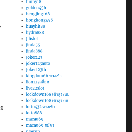
funny18
golden456
hengjing168
hongkong456
ร
huayhit88
hydra888
Jilislot
jinda55
jinda888
Joker123
joker123auto
Joker123th
kingdom66 ทางเข้า
lion123สล็อต
live22slot
lockdown168 เข้าสู่ระบบ
lockdown168 เข้าสู่ระบบ
lotto432 ทางเข้า
มี
lotto888
macau69
macau69 สมัคร
ngernn