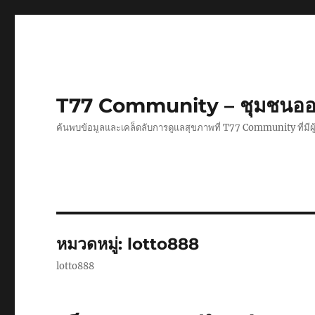
T77 Community – ชุมชนออน
ค้นพบข้อมูลและเคล็ดลับการดูแลสุขภาพที่ T77 Community ที่มี
หมวดหมู่:
lotto888
lotto888