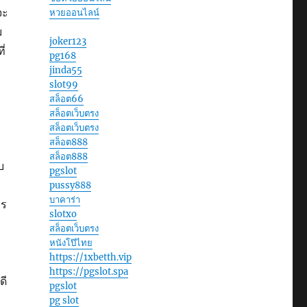
จะ
หวยออนไลน์
ม
joker123
ี่
pg168
jinda55
slot99
สล็อต66
สล็อตเว็บตรง
สล็อตเว็บตรง
สล็อต888
สล็อต888
บ
pgslot
ม
pussy888
บาคาร่า
าร
slotxo
สล็อตเว็บตรง
หนังโป๊ไทย
https://1xbetth.vip
https://pgslot.spa
ดี
pgslot
pg slot