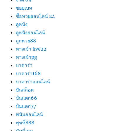
ซอยเบท
ซื้อหวยออนไลน์ 24
ดูหนัง
ดูหนังออนไลน์
ถูกหวย88
ทางเข้า live22
ทางเข้าpg
บาคาร่า
บาคาร่า168
บาคาร่าออนไลน์
ปั่นสล็อต
ปั่นแตก66
ปั่นแตก77
พนันออนไลน์
พุซซี่888
มันนี่เกม