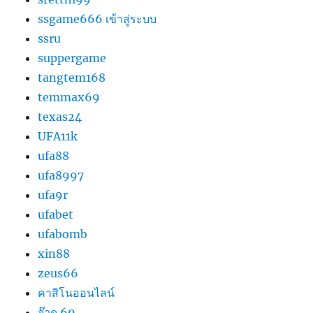
ssgame666 เข้าสู่ระบบ
ssru
suppergame
tangtem168
temmax69
texas24
UFA11k
ufa88
ufa8997
ufa9r
ufabet
ufabomb
xin88
zeus66
คาสิโนออนไลน์
จ๊วด 69