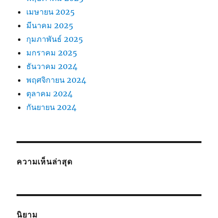
เมษายน 2025
มีนาคม 2025
กุมภาพันธ์ 2025
มกราคม 2025
ธันวาคม 2024
พฤศจิกายน 2024
ตุลาคม 2024
กันยายน 2024
ความเห็นล่าสุด
นิยาม