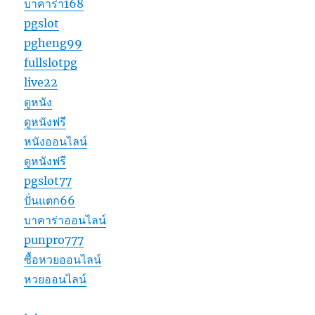
บาคาร่า168
pgslot
pgheng99
fullslotpg
live22
ดูหนัง
ดูหนังฟรี
หนังออนไลน์
ดูหนังฟรี
pgslot77
ปั่นแตก66
บาคาร่าออนไลน์
punpro777
ซื้อหวยออนไลน์
หวยออนไลน์