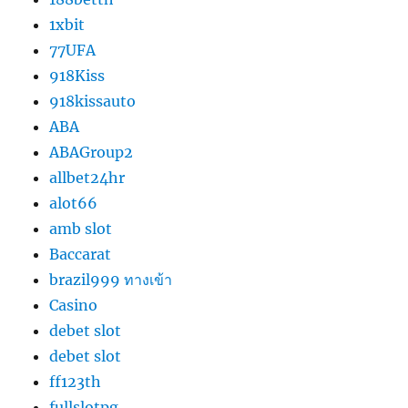
1xbit
77UFA
918Kiss
918kissauto
ABA
ABAGroup2
allbet24hr
alot66
amb slot
Baccarat
brazil999 ทางเข้า
Casino
debet slot
debet slot
ff123th
fullslotpg