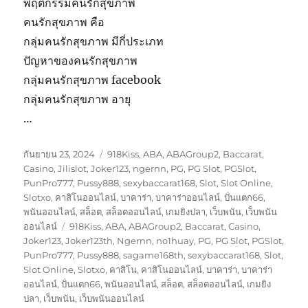
พฤติกรรมคนรักสุขภาพ
คนรักสุขภาพ คือ
กลุ่มคนรักสุขภาพ มีกี่ประเภท
ปัญหาของคนรักสุขภาพ
กลุ่มคนรักสุขภาพ facebook
กลุ่มคนรักสุขภาพ อายุ
…
เขียน
หมวด
กันยายน 23, 2024
918Kiss
,
ABA
,
ABAGroup2
,
Baccarat
,
เมื่อ
หมู่
Casino
,
Jilislot
,
Joker123
,
ngernn
,
PG
,
PG Slot
,
PGSlot
,
PunPro777
,
Pussy888
,
sexybaccarat168
,
Slot
,
Slot Online
,
Slotxo
,
คาสิโนออนไลน์
,
บาคาร่า
,
บาคาร่าออนไลน์
,
ปั่นแตก66
,
พนันออนไลน์
,
สล็อต
,
สล็อตออนไลน์
,
เกมยิงปลา
,
เว็บพนัน
,
เว็บพนัน
ป้าย
ออนไลน์
918Kiss
,
ABA
,
ABAGroup2
,
Baccarat
,
Casino
,
กำกับ
Joker123
,
Joker123th
,
Ngernn
,
no1huay
,
PG
,
PG Slot
,
PGSlot
,
PunPro777
,
Pussy888
,
sagame168th
,
sexybaccarat168
,
Slot
,
Slot Online
,
Slotxo
,
คาสิโน
,
คาสิโนออนไลน์
,
บาคาร่า
,
บาคาร่า
ออนไลน์
,
ปั่นแตก66
,
พนันออนไลน์
,
สล็อต
,
สล็อตออนไลน์
,
เกมยิง
ปลา
,
เว็บพนัน
,
เว็บพนันออนไลน์