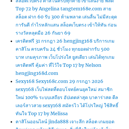
สล็อตเว็บตรง คาสิโนครบทุกค่าย เข้าเล่นง่าย ฟีลดี
Top 72 by Angelina tangtem168e.com สาย
สล็อต ฝาก 60 รับ 300 ห้ามพลาด เล่นลื่น ไม่มีสะดุด
การันตี กำไรหลักแสน สล็อตเว็บตรง เข้าให้ทัน ก่อน
รางวัลหลุดมือ 26 กันยา 69
เครดิตฟรี 31 กรกฎา 26 hengjing168 บริการเกม
คาสิโน ครบครัน 24 ชั่วโมง ทุกยอดฝากรับ 500
บาท เกมคุรภาพ เว็บโปร่งใส ยูสเดียว เล่นได้ทุกเกม
เครดิตฟรี คุ้มค่า ที่ไว้ใจ Top 17 by Nelson
hengjing168d.com
Sexy168 Sexy168c.com 29 กรกฎา 2026
sexy168 เว็บไพ่สดที่ตอบโจทย์คนยุคใหม่ สมาชิก
ใหม่ 100% ระบบเสถียร อัปเดตล่าสุด บาคาร่าสด ดีล
เลอร์สาวสวย sexy168 สมัครไว ได้โปรใหญ่ ใช้สิทธิ์
ทันใจ Top 17 by Melissa
คาสิโนออนไลน์ jinda888 เจาะลึก สล็อต เกมยอด