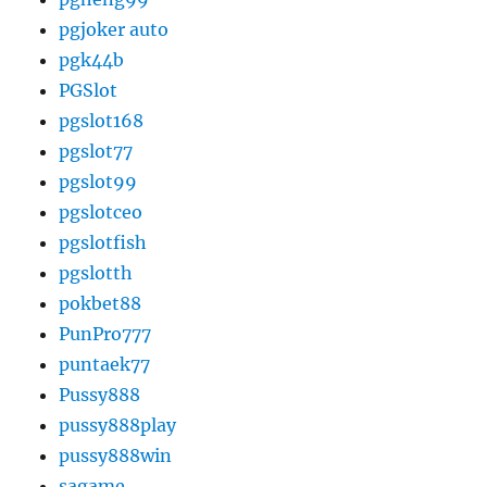
pgjoker auto
pgk44b
PGSlot
pgslot168
pgslot77
pgslot99
pgslotceo
pgslotfish
pgslotth
pokbet88
PunPro777
puntaek77
Pussy888
pussy888play
pussy888win
sagame