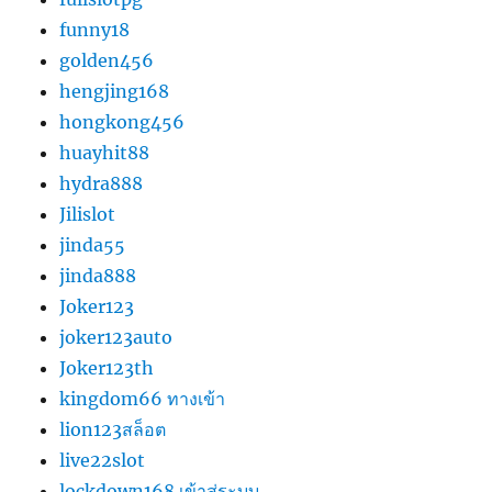
funny18
golden456
hengjing168
hongkong456
huayhit88
hydra888
Jilislot
jinda55
jinda888
Joker123
joker123auto
Joker123th
kingdom66 ทางเข้า
lion123สล็อต
live22slot
lockdown168 เข้าสู่ระบบ