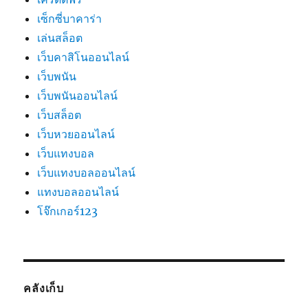
เซ็กซี่บาคาร่า
เล่นสล็อต
เว็บคาสิโนออนไลน์
เว็บพนัน
เว็บพนันออนไลน์
เว็บสล็อต
เว็บหวยออนไลน์
เว็บแทงบอล
เว็บแทงบอลออนไลน์
แทงบอลออนไลน์
โจ๊กเกอร์123
คลังเก็บ