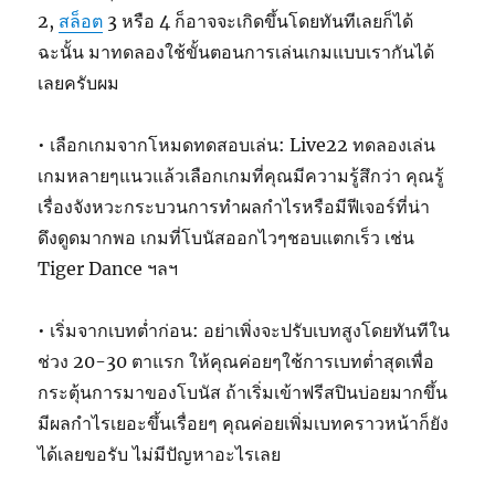
2,
สล็อต
3 หรือ 4 ก็อาจจะเกิดขึ้นโดยทันทีเลยก็ได้
ฉะนั้น มาทดลองใช้ขั้นตอนการเล่นเกมแบบเรากันได้
เลยครับผม
• เลือกเกมจากโหมดทดสอบเล่น: Live22 ทดลองเล่น
เกมหลายๆแนวแล้วเลือกเกมที่คุณมีความรู้สึกว่า คุณรู้
เรื่องจังหวะกระบวนการทำผลกำไรหรือมีฟีเจอร์ที่น่า
ดึงดูดมากพอ เกมที่โบนัสออกไวๆชอบแตกเร็ว เช่น
Tiger Dance ฯลฯ
• เริ่มจากเบทต่ำก่อน: อย่าเพิ่งจะปรับเบทสูงโดยทันทีใน
ช่วง 20-30 ตาแรก ให้คุณค่อยๆใช้การเบทต่ำสุดเพื่อ
กระตุ้นการมาของโบนัส ถ้าเริ่มเข้าฟรีสปินบ่อยมากขึ้น
มีผลกำไรเยอะขึ้นเรื่อยๆ คุณค่อยเพิ่มเบทคราวหน้าก็ยัง
ได้เลยขอรับ ไม่มีปัญหาอะไรเลย