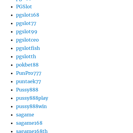
PGSlot
pgslot168
pgslot77
pgslot99
pgslotceo
pgslotfish
pgslotth
pokbet88
PunPro777
puntaek77
Pussy888
pussy888play
pussy888win
sagame
sagame168
sagame168th