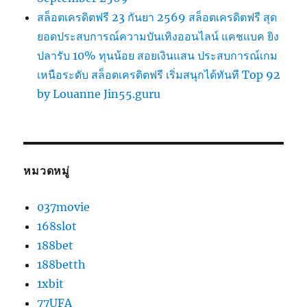
สล็อตเครดิตฟรี 23 กันยา 2569 สล็อตเครดิตฟรี สุด
ยอดประสบการณ์ความบันเทิงออนไลน์ แคชแบค ยิง
ปลารับ 10% ทุนน้อย สอยเงินแสน ประสบการณ์เกม
เหนือระดับ สล็อตเครดิตฟรี เริ่มสนุกได้ทันที Top 92
by Louanne Jin55.guru
หมวดหมู่
037movie
168slot
188bet
188betth
1xbit
77UFA