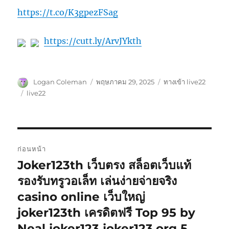
https://t.co/K3gpezFSag
https://cutt.ly/ArvJYkth
ผู้
เขียน
หมวด
Logan Coleman
พฤษภาคม 29, 2025
ทางเข้า live22
เขียน
เมื่อ
หมู่
ป้าย
live22
กำกับ
แนะแนว
ก่อนหน้า
เรื่อง
Joker123th เว็บตรง สล็อตเว็บแท้
เรื่อง
ก่อน
รองรับทรูวอเล็ท เล่นง่ายจ่ายจริง
หน้า:
casino online เว็บใหญ่
joker123th เครดิตฟรี Top 95 by
Neal joker123 joker123.org 5