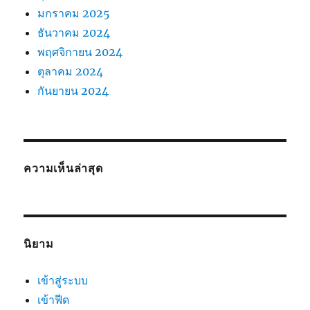
มกราคม 2025
ธันวาคม 2024
พฤศจิกายน 2024
ตุลาคม 2024
กันยายน 2024
ความเห็นล่าสุด
นิยาม
เข้าสู่ระบบ
เข้าฟีด