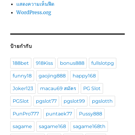
แสดงความเห็นฟีด
WordPress.org
ป้ายกำกับ
188bet
918Kiss
bonus888
fullslotpg
funny18
gaojing888
happy168
Joker123
macau69 สมัคร
PG Slot
PGSlot
pgslot77
pgslot99
pgslotth
PunPro777
puntaek77
Pussy888
sagame
sagame168
sagame168th