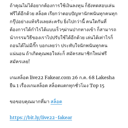
ถ้าคุณไม่ได้อยากต้องการใช้เงินลงทุน ก็ยังทดสอบเล่น
ฟรีได้อีกด้วย สล็อต เรียกว่าตอบปัญหานักพนันทุกคนทุก
กรุ๊ปอย่างแท้จริงเลยล่ะครับ ยิ่งไปกว่านี้ คนใดกันที่
ต้องการได้กำไรได้แบบเร็วๆผ่านปากทางเข้า ก็สามารถ
นำกรรมวิธีของเราไปปรับใช้ได้อีกด้วย เล่นได้เท่าไรก็
ถอนได้ไม่มีกั๊ก บอกเลยว่า ประทับใจนักพนันทุกคน
แน่นอน ถ้าเกิดคุณพอใจล่ะก็ สมัครสมาชิกใหม่ฟรี
สมัครเลย!
เกมสล็อต live22 Fakear.com 26 ก.ค. 68 Lakesha
ยืน 1 เรื่องเกมสล็อต สล็อตแตกทุกชั่วโมง Top 15
ขอขอบคุณมากที่มา
สล็อต
https://bit.ly/live22-fakear