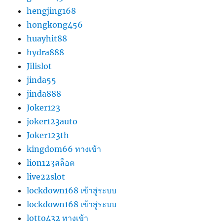
hengjing168
hongkong456
huayhit88
hydra888
Jilislot
jinda55
jinda888
Joker123
joker123auto
Joker123th
kingdom66 ทางเข้า
lion123สล็อต
live22slot
lockdown168 เข้าสู่ระบบ
lockdown168 เข้าสู่ระบบ
lotto432 ทางเข้า