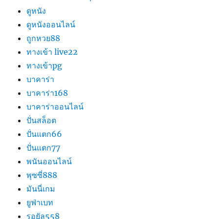
ดูหนัง
ดูหนังออนไลน์
ถูกหวย88
ทางเข้า live22
ทางเข้าpg
บาคาร่า
บาคาร่า168
บาคาร่าออนไลน์
ปั่นสล็อต
ปั่นแตก66
ปั่นแตก77
พนันออนไลน์
พุซซี่888
มันนี่เกม
ยูฟ่าเบท
รอยัล558