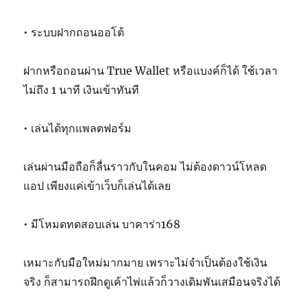
• ระบบฝากถอนออโต้
ฝากหรือถอนผ่าน True Wallet หรือแบงค์ก็ได้ ใช้เวลา
ไม่ถึง 1 นาที เงินเข้าทันที
• เล่นได้ทุกแพลตฟอร์ม
เล่นผ่านมือถือก็ลื่นราวกับในคอม ไม่ต้องดาวน์โหลด
แอป เพียงแค่เข้าเว็บก็เล่นได้เลย
• มีโหมดทดสอบเล่น บาคาร่า168
เหมาะกับมือใหม่มากมาย เพราะไม่จำเป็นต้องใช้เงิน
จริง ก็สามารถฝึกดูเค้าไพ่แล้วก็วางเดิมพันเสมือนจริงได้