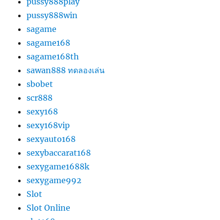
pussy888play
pussy888win
sagame
sagame168
sagame168th
sawan888 ทดลองเล่น
sbobet
scr888
sexy168
sexy168vip
sexyauto168
sexybaccarat168
sexygame1688k
sexygame992
Slot
Slot Online