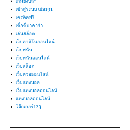
เกมยิงปลา
เข้าสู่ระบบ ufa191
เครดิตฟรี
เซ็กซี่บาคาร่า
เล่นสล็อต
เว็บคาสิโนออนไลน์
เว็บพนัน
เว็บพนันออนไลน์
เว็บสล็อต
เว็บหวยออนไลน์
เว็บแทงบอล
เว็บแทงบอลออนไลน์
แทงบอลออนไลน์
โจ๊กเกอร์123