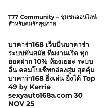
T77 Community – ชุมชนออนไลน์
สำหรับคนรักสุขภาพ
บาคาร่า168 เว็บปั่นบาคาร่า
ระบบทันสมัย ทีมงานเริ่ด ทุก
ยอดฝาก 10% ห้องเยอะ ระบบ
ลื่น คอมโบเซ็ทกล่องสุ่ม สุดคุ้ม
บาคาร่า168 ยิ่งเล่น ยิ่งได้ Top
49 by Kerrie
sexyauto168a.com 30
NOV 25