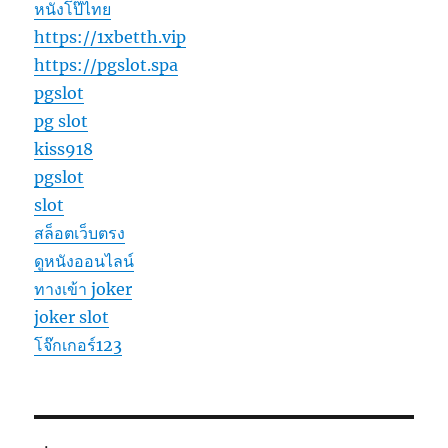
หนังโป๊ไทย
https://1xbetth.vip
https://pgslot.spa
pgslot
pg slot
kiss918
pgslot
slot
สล็อตเว็บตรง
ดูหนังออนไลน์
ทางเข้า joker
joker slot
โจ๊กเกอร์123