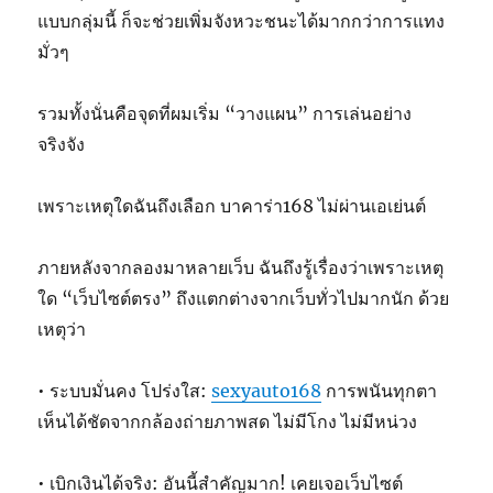
แบบกลุ่มนี้ ก็จะช่วยเพิ่มจังหวะชนะได้มากกว่าการแทง
มั่วๆ
รวมทั้งนั่นคือจุดที่ผมเริ่ม “วางแผน” การเล่นอย่าง
จริงจัง
เพราะเหตุใดฉันถึงเลือก บาคาร่า168 ไม่ผ่านเอเย่นต์
ภายหลังจากลองมาหลายเว็บ ฉันถึงรู้เรื่องว่าเพราะเหตุ
ใด “เว็บไซต์ตรง” ถึงแตกต่างจากเว็บทั่วไปมากนัก ด้วย
เหตุว่า
• ระบบมั่นคง โปร่งใส:
sexyauto168
การพนันทุกตา
เห็นได้ชัดจากกล้องถ่ายภาพสด ไม่มีโกง ไม่มีหน่วง
• เบิกเงินได้จริง: อันนี้สำคัญมาก! เคยเจอเว็บไซต์