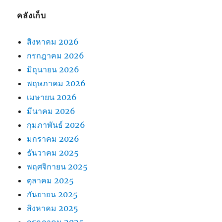
คลังเก็บ
สิงหาคม 2026
กรกฎาคม 2026
มิถุนายน 2026
พฤษภาคม 2026
เมษายน 2026
มีนาคม 2026
กุมภาพันธ์ 2026
มกราคม 2026
ธันวาคม 2025
พฤศจิกายน 2025
ตุลาคม 2025
กันยายน 2025
สิงหาคม 2025
กรกฎาคม 2025