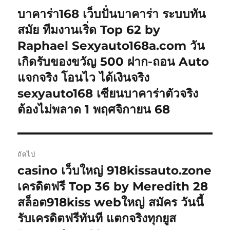
เรื่อง
บาคาร่า168 เว็บปั่นบาคาร่า ระบบทัน
เรื่อง
ก่อน
สมัย ทีมงานเริ่ด Top 62 by
หน้า:
Raphael Sexyauto168a.com วัน
เกิดรับของขวัญ 500 ฝาก-ถอน Auto
แจกจริง โอนไว ได้เงินจริง
sexyauto168 เซียนบาคาร่าตัวจริง
ต้องไม่พลาด 1 พฤศจิกายน 68
ถัดไป
casino เว็บใหญ่ 918kissauto.zone
เรื่อง
ต่อ
เครดิตฟรี Top 36 by Meredith 28
ไป:
สล็อต918kiss webใหญ่ สมัคร วันนี้
รับเครดิตฟรีทันที แตกจริงทุกยูส