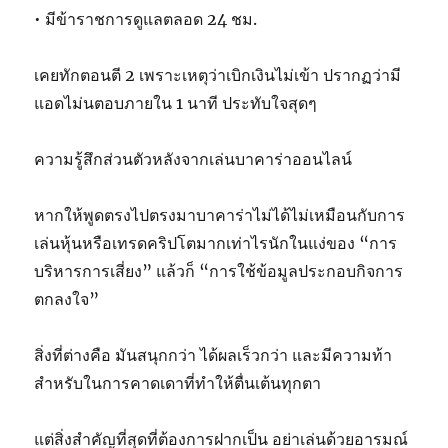
• มีข้าราชการดูแลตลอด 24 ชม.
เคยทักตอนตี 2 เพราะเหตุว่าเบิกเงินไม่เข้า ปรากฏว่ามี
แอดไม่นตอบภายใน 1 นาที ประทับใจสุดๆ
ความรู้สึกส่วนตัวหลังจากเล่นบาคาร่าออนไลน์
หากให้พูดตรงไปตรงมาบาคาร่าไม่ได้ไม่เหมือนกับการ
เล่นหุ้นหรือเทรดคริปโตมากเท่าไรนักในแง่ของ “การ
บริหารการเสี่ยง” แล้วก็ “การใช้ข้อมูลประกอบกิจการ
ตกลงใจ”
สิ่งที่ต่างคือ มันสนุกกว่า ได้ผลเร็วกว่า และมีความท้า
สำหรับในการคาดเดาที่ทำให้ตื่นเต้นทุกตา
แต่สิ่งสำคัญที่สุดที่ต้องการฝากเป็น อย่าเล่นด้วยอารมณ์