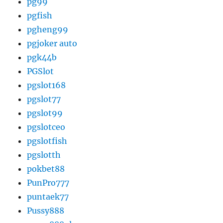
pg99
pgfish
pgheng99
pgjoker auto
pgk44b
PGSlot
pgslot168
pgslot77
pgslot99
pgslotceo
pgslotfish
pgslotth
pokbet88
PunPro777
puntaek77
Pussy888