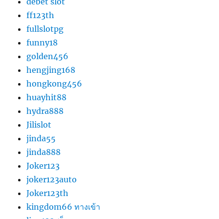
debet slot
ff123th
fullslotpg
funny18
golden456
hengjing168
hongkong456
huayhit88
hydra888
Jilislot
jinda55
jinda888
Joker123
joker123auto
Joker123th
kingdom66 ทางเข้า