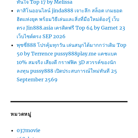
ทันใจ Top 17 by Melissa
คาสิโนออนไลน์ jinda888 เจาะลึก สล็อต เกมยอด
ฮิตแห่งยุค พร้อมวิธีเล่นและสิ่งที่มือใหม่ต้องรู้ เว็บ
ตรง Jin888.asia เครดิตฟรี Top 64 by Garnet 23
เว็บไซต์ตรง SEP 2026
พุซซี่888 โปรคุ้มทุกวัน เล่นสนุกได้มากกว่าเดิม Top
50 by Terrence pussy888play.me แคชแบค
10% สมจริง เสียงดี กราฟฟิค 3D สวรรค์ของนัก
ลงทุน pussy888 เปิดประสบการณ์ใหม่ทันที 25
September 2569
หมวดหมู่
037movie