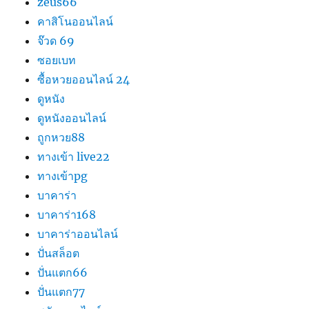
zeus66
คาสิโนออนไลน์
จ๊วด 69
ซอยเบท
ซื้อหวยออนไลน์ 24
ดูหนัง
ดูหนังออนไลน์
ถูกหวย88
ทางเข้า live22
ทางเข้าpg
บาคาร่า
บาคาร่า168
บาคาร่าออนไลน์
ปั่นสล็อต
ปั่นแตก66
ปั่นแตก77