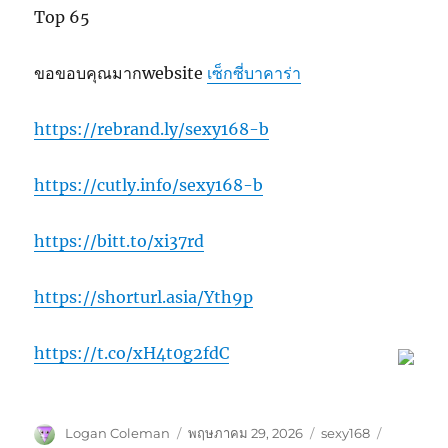
Top 65
ขอขอบคุณมากwebsite
เซ็กซี่บาคาร่า
https://rebrand.ly/sexy168-b
https://cutly.info/sexy168-b
https://bitt.to/xi37rd
https://shorturl.asia/Yth9p
https://t.co/xH4t0g2fdC
ผู้
เขียน
หมวด
ป้าย
Logan Coleman
พฤษภาคม 29, 2026
sexy168