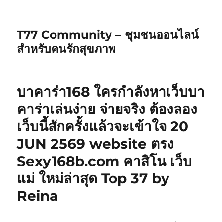
T77 Community – ชุมชนออนไลน์
สำหรับคนรักสุขภาพ
บาคาร่า168 ใครกำลังหาเว็บบา
คาร่าเล่นง่าย จ่ายจริง ต้องลอง
เว็บนี้สักครั้งแล้วจะเข้าใจ 20
JUN 2569 website ตรง
Sexy168b.com คาสิโน เว็บ
แม่ ใหม่ล่าสุด Top 37 by
Reina