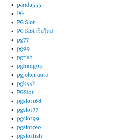
panda555
PG
PG Slot
PG Slot เว็บใหม่
pg77
pg99
pgfish
pgheng99
pgjoker auto
pgk44b
PGSlot
pgslot168
pgslot77
pgslot99
pgslotceo
pgslotfish