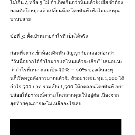
ไม่เกิน 4 หรือ 5 ไม้ ถ้าเกิดเกินกว่านั้นแล้วยังเสีย จำต้อง
ยอมตัดใจหยุดแล้วเปลี่ยนห้องโดยทันที เพื่อไม่มอบทุน
บานปลาย
ข้อที่ 3: ตั้งเป้าหมายกำไรที่ เป็นได้จริง
ก่อนที่จะกดเข้าห้องเดิมพัน สัญญากับตนเองก่อนว่า
“วันนี้อยากได้กำไรมากแค่ไหนแล้วจะเลิก?” เสนอแนะ
ว่ากำไรที่เหมาะสมเป็น 30% – 50% ของเงินลงทุ
นก็เริ่ดหรูอลังการมากแล้วจ้ะ ตัวอย่างเช่น ทุน 1,000 ได้
กำไร 500 บาท รวมเป็น 1,500 ให้กดถอนโดยทันที อย่า
ปล่อยให้อารมณ์ความโลภลากคุณให้อยู่ต่อ เนื่องจาก
สุดท้ายคุณอาจจะไม่เหลืออะไรเลย