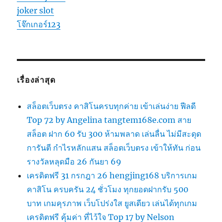
joker slot
โจ๊กเกอร์123
เรื่องล่าสุด
สล็อตเว็บตรง คาสิโนครบทุกค่าย เข้าเล่นง่าย ฟีลดี
Top 72 by Angelina tangtem168e.com สาย
สล็อต ฝาก 60 รับ 300 ห้ามพลาด เล่นลื่น ไม่มีสะดุด
การันตี กำไรหลักแสน สล็อตเว็บตรง เข้าให้ทัน ก่อน
รางวัลหลุดมือ 26 กันยา 69
เครดิตฟรี 31 กรกฎา 26 hengjing168 บริการเกม
คาสิโน ครบครัน 24 ชั่วโมง ทุกยอดฝากรับ 500
บาท เกมคุรภาพ เว็บโปร่งใส ยูสเดียว เล่นได้ทุกเกม
เครดิตฟรี คุ้มค่า ที่ไว้ใจ Top 17 by Nelson