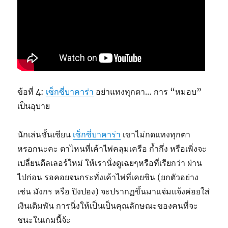
ข้อที่ 4:
เซ็กซี่บาคาร่า
อย่าแทงทุกตา… การ “หมอบ”
เป็นอุบาย
นักเล่นชั้นเซียน
เซ็กซี่บาคาร่า
เขาไม่กดแทงทุกตา
หรอกนะคะ ตาไหนที่เค้าไพ่คลุมเครือ ก้ำกึ่ง หรือเพิ่งจะ
เปลี่ยนดีลเลอร์ใหม่ ให้เรานั่งดูเฉยๆหรือที่เรียกว่า ผ่าน
ไปก่อน รอคอยจนกระทั่งเค้าไพ่ที่เคยชิน (ยกตัวอย่าง
เช่น มังกร หรือ ปิงปอง) จะปรากฏขึ้นมาแจ่มแจ้งค่อยใส่
เงินเดิมพัน การนิ่งให้เป็นเป็นคุณลักษณะของคนที่จะ
ชนะในเกมนี้จ้ะ