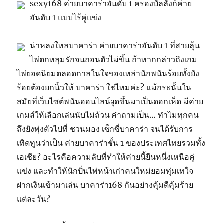
sexy168 ค่ายบาคาร่าอันดับ 1 ครองบัลลังก์ค่าย
อันดับ 1 แบบไร้คู่แข่ง
น่าหลงใหลบาคาร่า ค่ายบาคาร่าอันดับ 1 ที่สายลุ้น
ไพ่ตกหลุมรักจนถอนตัวไม่ขึ้น ถ้าหากกล่าวถึงเกม
ไพ่ยอดนิยมตลอดกาลในใจของเหล่านักพนันร้อยทั้งยัง
ร้อยต้องยกนิ้วให้ บาคาร่า ใช่ไหมค่ะ? แม้กระนั้นใน
สมัยที่เว็บไซต์พนันออนไลน์ผุดขึ้นมาเป็นดอกเห็ด มีค่าย
เกมส์ให้เลือกเล่นนับไม่ถ้วน คำถามเป็น… ทำไมทุกคน
ถึงยังพุ่งตัวไปที่ ชวนมอง เซ็กซี่บาคาร่า จนได้รับการ
เทิดทูนว่าเป็น ค่ายบาคาร่าชั้น 1 ของประเทศไทยรวมทั้ง
เอเชีย? อะไรคือความลับที่ทำให้ค่ายนี้ยืนหนึ่งเหนือคู่
แข่ง และทำให้นักปั่นไพ่หน้าเก่าคนใหม่ยอมทุ่มเทใจ
ฝากเงินเข้ามาเล่น บาคาร่า168 กันอย่างคุ้มดีคุ้มร้าย
แต่ละวัน?