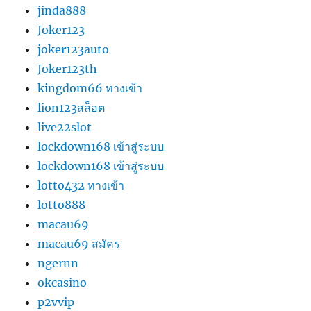
jinda888
Joker123
joker123auto
Joker123th
kingdom66 ทางเข้า
lion123สล็อต
live22slot
lockdown168 เข้าสู่ระบบ
lockdown168 เข้าสู่ระบบ
lotto432 ทางเข้า
lotto888
macau69
macau69 สมัคร
ngernn
okcasino
p2vvip