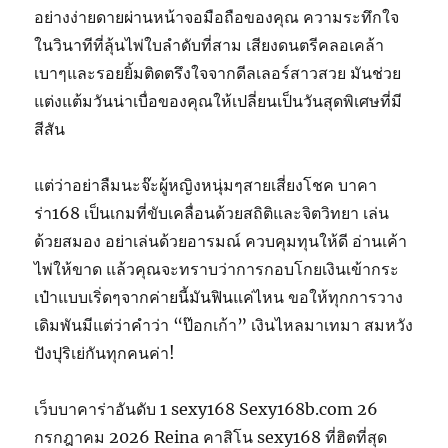
อย่างง่ายดายผ่านหน้าจอมือถือของคุณ ความระทึกใจ
ในวินาทีที่ลุ้นไพ่ใบลำดับที่สาม เสียงดนตรีคลอเคล้า
เบาๆและรอยยิ้มติดตรึงใจจากดีลเลอร์สาวสวย มันช่วย
แต่งแต้มวันน่าเบื่อของคุณให้เปลี่ยนเป็นวันสุดพิเศษที่มี
สีสัน
แต่ว่าอย่าลืมนะจ๊ะผู้หญิงหนุ่มๆสายเสี่ยงโชค บาคา
ร่า168 เป็นเกมที่ขับเคลื่อนด้วยสถิติและจิตวิทยา เล่น
ด้วยสมอง อย่าเล่นด้วยอารมณ์ ควบคุมทุนให้ดี อ่านเค้า
ไพ่ให้ขาด แล้วคุณจะทราบว่าการกอบโกยเงินเข้ากระ
เป๋าแบบเริ่ดๆจากค่ายนี้มันฟินแค่ไหน ขอให้ทุกการวาง
เดิมพันมีแต่ว่าคำว่า “ป๊อกเก้า” เงินไหลมาเทมา สมหวัง
ปังปุริเย่กันทุกคนค่า!
เว็บบาคาร่าอันดับ 1 sexy168 Sexy168b.com 26
กรกฎาคม 2026 Reina คาสิโน sexy168 ที่ฮิตที่สุด