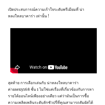
เปิดประสบการณ์ความเร้าใจระดับพรีเมียมที่ น่า
หลงใหลบาคาร่า เท่านั้น !
สุดท้าย การเลือกเล่นกับ น่าหลงใหลบาคาร่า
ค่ายsexy168 ชั้น 1 ไม่ใช่แค่เรื่องที่เกี่ยวข้องกับการหา
รายได้ออนไลน์เพียงอย่างเดียว แต่ว่ามันเป็นการซื้อ
ความเพลิดเพลินระดับลักชัวปรี่ที่คุณสามารถสัมผัสได้