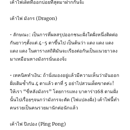
เค้าไพ่เด็ดที่ออกบ่อยที่สุดมาฝากกันจ้ะ
เค้าไพ่ มังกร (Dragon)
• ลักษณะ: เป็นการที่ผลสรุปออกชนะฝั่งใดฝั่งหนึ่งติดต่อ
กันยาวๆตั้งแต่ 4-5 ตาขึ้นไป เป็นต้นว่า แดง แดง แดง
แดง แดง ในตารางสถิติมันจะเรียงต่อกันเป็นแนวยาวลง
มาเหมือนหางมังกรนั่นเองจ้ะ
• เทคนิคทำเงิน: ถ้านั่งมองอยู่แล้วมีความเห็นว่ามันออก
ฝั่งเดิมซ้ำกัน 4 ตาแล้ว ตาที่ 5 อย่าไปสวนเด็ดขาดค่ะ!
ให้เรา “ขี่หลังมังกร” โดยการแทง บาคาร่า168 ตามฝั่ง
นั้นไปเรื่อยๆจนกว่ามังกรจะตัด (ไพ่แปลงฝั่ง) เค้าไพ่นี้ทำ
คนรวยเป็นคนรวยมานักต่อนักแล้ว
เค้าไพ่ ปิงปอง (Ping Pong)