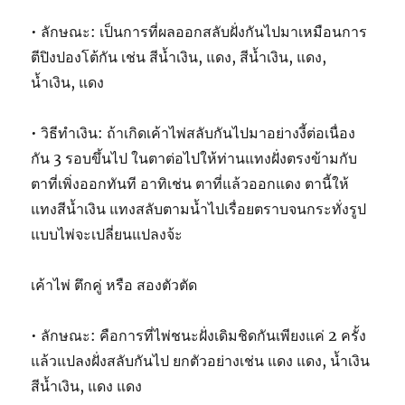
• ลักษณะ: เป็นการที่ผลออกสลับฝั่งกันไปมาเหมือนการ
ตีปิงปองโต้กัน เช่น สีน้ำเงิน, แดง, สีน้ำเงิน, แดง,
น้ำเงิน, แดง
• วิธีทำเงิน: ถ้าเกิดเค้าไพ่สลับกันไปมาอย่างงี้ต่อเนื่อง
กัน 3 รอบขึ้นไป ในตาต่อไปให้ท่านแทงฝั่งตรงข้ามกับ
ตาที่เพิ่งออกทันที อาทิเช่น ตาที่แล้วออกแดง ตานี้ให้
แทงสีน้ำเงิน แทงสลับตามน้ำไปเรื่อยตราบจนกระทั่งรูป
แบบไพ่จะเปลี่ยนแปลงจ้ะ
เค้าไพ่ ตึกคู่ หรือ สองตัวตัด
• ลักษณะ: คือการที่ไพ่ชนะฝั่งเดิมชิดกันเพียงแค่ 2 ครั้ง
แล้วแปลงฝั่งสลับกันไป ยกตัวอย่างเช่น แดง แดง, น้ำเงิน
สีน้ำเงิน, แดง แดง