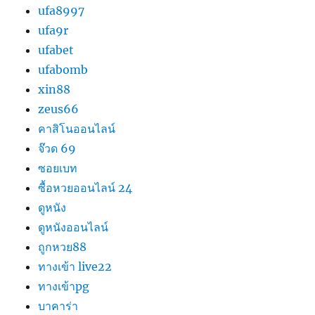
ufa8997
ufa9r
ufabet
ufabomb
xin88
zeus66
คาสิโนออนไลน์
จ๊วด 69
ซอยเบท
ซื้อหวยออนไลน์ 24
ดูหนัง
ดูหนังออนไลน์
ถูกหวย88
ทางเข้า live22
ทางเข้าpg
บาคาร่า