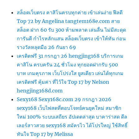
สล็อตเว็บตรง คาสิโนครบทุกค่าย เข้าเล่นง่าย ฟีลดี
Top 72 by Angelina tangtem168e.com สาย
สล็อต ฝาก 60 รับ 300 ห้ามพลาด เล่นลื่น ไม่มีสะดุด
การันตี กำไรหลักแสน สล็อตเว็บตรง เข้าให้ทัน ก่อน
รางวัลหลุดมือ 26 กันยา 69
เครดิตฟรี 31 กรกฎา 26 hengjing168 บริการเกม
คาสิโน ครบครัน 24 ชั่วโมง ทุกยอดฝากรับ 500
บาท เกมคุรภาพ เว็บโปร่งใส ยูสเดียว เล่นได้ทุกเกม
เครดิตฟรี คุ้มค่า ที่ไว้ใจ Top 17 by Nelson
hengjing168d.com
Sexy168 Sexy168c.com 29 กรกฎา 2026
sexy168 เว็บไพ่สดที่ตอบโจทย์คนยุคใหม่ สมาชิก
ใหม่ 100% ระบบเสถียร อัปเดตล่าสุด บาคาร่าสด ดีล
เลอร์สาวสวย sexy168 สมัครไว ได้โปรใหญ่ ใช้สิทธิ์
ทันใจ Top 17 by Melissa