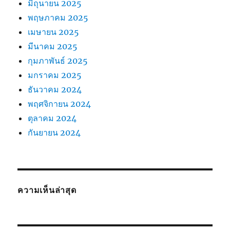
มิถุนายน 2025
พฤษภาคม 2025
เมษายน 2025
มีนาคม 2025
กุมภาพันธ์ 2025
มกราคม 2025
ธันวาคม 2024
พฤศจิกายน 2024
ตุลาคม 2024
กันยายน 2024
ความเห็นล่าสุด