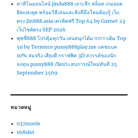
คาสิโนออนไลน์ jinda888 เจาะลึก สล็อต เกมยอด
ฮิตแห่งยุค พร้อมวิธีเล่นและสิ่งที่มือใหม่ต้องรู้ เว็บ
ตรง Jin888.asia เครดิตฟรี Top 64 by Garnet 23
เว็บไซต์ตรง SEP 2026
พุซซี่888 โปรคุ้มทุกวัน เล่นสนุกได้มากกว่าเดิม Top
50 by Terrence pussy888play.me แคชแบค
10% สมจริง เสียงดี กราฟฟิค 3D สวรรค์ของนัก
ลงทุน pussy888 เปิดประสบการณ์ใหม่ทันที 25
September 2569
หมวดหมู่
037movie
168slot