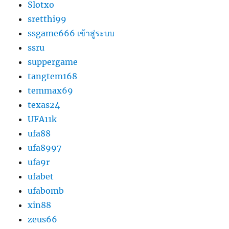
Slotxo
sretthi99
ssgame666 เข้าสู่ระบบ
ssru
suppergame
tangtem168
temmax69
texas24
UFA11k
ufa88
ufa8997
ufa9r
ufabet
ufabomb
xin88
zeus66