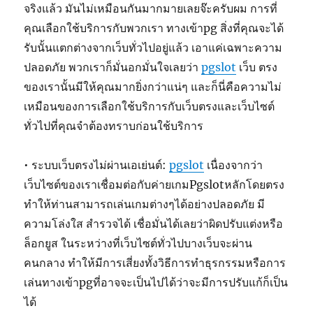
จริงแล้ว มันไม่เหมือนกันมากมายเลยจ๊ะครับผม การที่
คุณเลือกใช้บริการกับพวกเรา ทางเข้าpg สิ่งที่คุณจะได้
รับนั้นแตกต่างจากเว็บทั่วไปอยู่แล้ว เอาแค่เฉพาะความ
ปลอดภัย พวกเราก็มั่นอกมั่นใจเลยว่า
pgslot
เว็บ ตรง
ของเรานั้นมีให้คุณมากยิ่งกว่าแน่ๆ และก็นี่คือความไม่
เหมือนของการเลือกใช้บริการกับเว็บตรงและเว็บไซต์
ทั่วไปที่คุณจำต้องทราบก่อนใช้บริการ
• ระบบเว็บตรงไม่ผ่านเอเย่นต์:
pgslot
เนื่องจากว่า
เว็บไซต์ของเราเชื่อมต่อกับค่ายเกมPgslotหลักโดยตรง
ทำให้ท่านสามารถเล่นเกมต่างๆได้อย่างปลอดภัย มี
ความโล่งใส สำรวจได้ เชื่อมั่นได้เลยว่าผิดปรับแต่งหรือ
ล็อกยูส ในระหว่างที่เว็บไซต์ทั่วไปบางเว็บจะผ่าน
คนกลาง ทำให้มีการเสี่ยงทั้งวิธีการทำธุรกรรมหรือการ
เล่นทางเข้าpgที่อาจจะเป็นไปได้ว่าจะมีการปรับแก้ก็เป็น
ได้