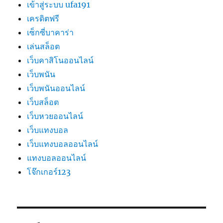
เข้าสู่ระบบ ufa191
เครดิตฟรี
เซ็กซี่บาคาร่า
เล่นสล็อต
เว็บคาสิโนออนไลน์
เว็บพนัน
เว็บพนันออนไลน์
เว็บสล็อต
เว็บหวยออนไลน์
เว็บแทงบอล
เว็บแทงบอลออนไลน์
แทงบอลออนไลน์
โจ๊กเกอร์123