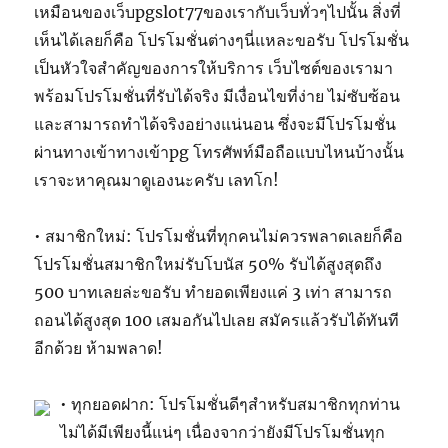
เหมือนของเว็บpgslot77ของเรากับเว็บทั่วๆไปนั้น สิ่งที่
เห็นได้เลยก็คือ โปรโมชั่นต่างๆนี่แหละขอรับ โปรโมชั่น
เป็นหัวใจสำคัญของการให้บริการ เว็บไซต์ของเรามา
พร้อมโปรโมชั่นที่รับได้จริง มีเงื่อนไขที่ง่าย ไม่ซับซ้อน
และสามารถทำได้จริงอย่างแน่นอน ซึ่งจะมีโปรโมชั่น
ผ่านทางเข้าทางเข้าpg โทรศัพท์มือถือแบบไหนบ้างนั้น
เราจะหาคุณมาดูเองนะครับ เลทโก!
• สมาชิกใหม่: โปรโมชั่นที่ทุกคนไม่ควรพลาดเลยก็คือ
โปรโมชั่นสมาชิกใหม่รับโบนัส 50% รับได้สูงสุดถึง
500 บาทเลยล่ะขอรับ ทำยอดเพียงแค่ 3 เท่า สามารถ
ถอนได้สูงสุด 100 เสมอกันไปเลย สมัครแล้วรับได้ทันที
อีกด้วย ห้ามพลาด!
• ทุกยอดฝาก: โปรโมชั่นดีๆสำหรับสมาชิกทุกท่าน
ไม่ได้มีเพียงนี้แน่ๆ เนื่องจากว่ายังมีโปรโมชั่นทุก