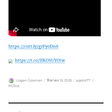
https://cutt.ly/grFy0Dn6
https://t.co/IfKOSUYOtw
ผู้
เขียน
หมวด
ป้าย
Logan Coleman
สิงหาคม 15, 2025
pgslot77
เขียน
เมื่อ
หมู่
กำกับ
PGSlot
แนะแนว