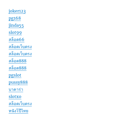
joker123
pg168
jinda55
slot99
สล็อต66
สล็อตเว็บตรง
สล็อตเว็บตรง
สล็อต888
สล็อต888
pgslot
pussy888
บาคาร่า
slotxo
สล็อตเว็บตรง
หนังโป๊ไทย