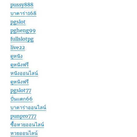
pussy888
บาคาร่า168
pgslot
pgheng99
fullslotpg
live22
ดูหนัง
ดูหนังฟรี
หนังออนไลน์
ดูหนังฟรี
pgslot77
ปั่นแตก66
บาคาร่าออนไลน์
punpro777
ซื้อหวยออนไลน์
หวยออนไลน์