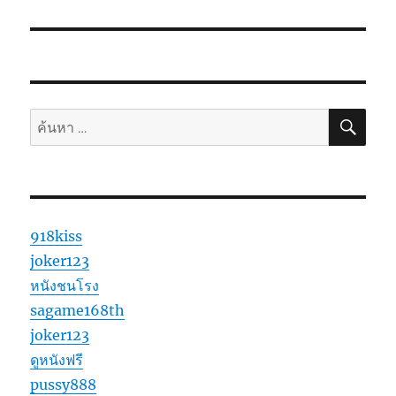
ค้นห
ค้นหา:
918kiss
joker123
หนังชนโรง
sagame168th
joker123
ดูหนังฟรี
pussy888