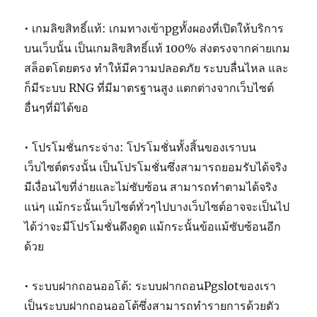
• เกมลิขสิทธิ์แท้: เกมทางเข้าpgทั้งผองที่เปิดให้บริการ
บนเว็บนั้น เป็นเกมลิขสิทธิ์แท้ 100% ส่งตรงจากค่ายเกม
สล็อตโดยตรง ทำให้มีความปลอดภัย ระบบลื่นไหล และ
ก็มีระบบ RNG ที่มีมาตรฐานสูง แตกต่างจากเว็บไซต์
อื่นๆที่มิได้ขอ
• โปรโมชั่นกระจ่าง: โปรโมชั่นทั้งสิ้นของเราบน
เว็บไซต์ตรงนั้น เป็นโปรโมชั่นซึ่งสามารถยอมรับได้จริง
มีเงื่อนไขที่ง่ายและไม่ซับซ้อน สามารถทำตามได้จริง
แน่ๆ แม้กระนั้นเว็บไซต์ทั่วๆไปบางเว็บไซต์อาจจะเป็นไป
ได้ว่าจะมีโปรโมชั่นดึงดูด แม้กระนั้นข้อแม้ซับซ้อนอีก
ด้วย
• ระบบฝากถอนออโต้: ระบบฝากถอนPgslotของเรา
เป็นระบบฝากถอนออโต้ซึ่งสามารถทำรายการด้วยตัว