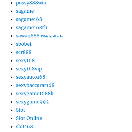
pussy888win
sagame
sagame168
sagame168th
sawan888 ทดลองเล่น
sbobet
scr888
sexy168
sexy168vip
sexyauto168
sexybaccarat168
sexygame1688k
sexygame992
Slot
Slot Online
slot168