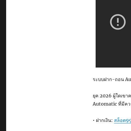
ระบบฝาก-ถอน Auto
ยุค 2026 ผู้ใดเขา
Automatic ที่มีควา
• ฝากเงิน:
สล็อต9