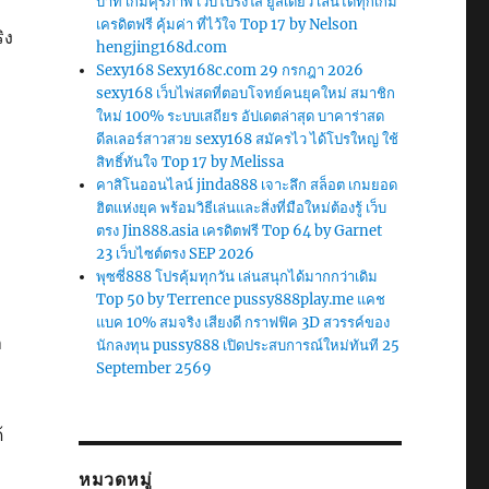
บาท เกมคุรภาพ เว็บโปร่งใส ยูสเดียว เล่นได้ทุกเกม
เครดิตฟรี คุ้มค่า ที่ไว้ใจ Top 17 by Nelson
ิง
hengjing168d.com
Sexy168 Sexy168c.com 29 กรกฎา 2026
sexy168 เว็บไพ่สดที่ตอบโจทย์คนยุคใหม่ สมาชิก
ใหม่ 100% ระบบเสถียร อัปเดตล่าสุด บาคาร่าสด
ดีลเลอร์สาวสวย sexy168 สมัครไว ได้โปรใหญ่ ใช้
ก
สิทธิ์ทันใจ Top 17 by Melissa
คาสิโนออนไลน์ jinda888 เจาะลึก สล็อต เกมยอด
ฮิตแห่งยุค พร้อมวิธีเล่นและสิ่งที่มือใหม่ต้องรู้ เว็บ
ตรง Jin888.asia เครดิตฟรี Top 64 by Garnet
23 เว็บไซต์ตรง SEP 2026
พุซซี่888 โปรคุ้มทุกวัน เล่นสนุกได้มากกว่าเดิม
Top 50 by Terrence pussy888play.me แคช
แบค 10% สมจริง เสียงดี กราฟฟิค 3D สวรรค์ของ
า
นักลงทุน pussy888 เปิดประสบการณ์ใหม่ทันที 25
September 2569
้
หมวดหมู่