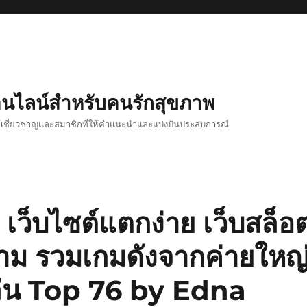
ไลน์สำหรับคนรักสุขภาพ
ผู้เชี่ยวชาญและสมาชิกที่ให้คำแนะนำและแบ่งปันประสบการณ์
9 เว็บไซต์แตกง่าย เว็บสล็อ
ข้าม รวมเกมดังจากค่ายใหญ
เล่น Top 76 by Edna