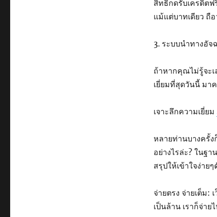
สิทธิ์กดรับเครดิตฟ
แม้แต่บาทเดียว ถื
3. ระบบนำทางอัจฉ
ถ้าหากคุณไม่รู้จะ
เยี่ยมที่สุดวันนี้
เจาะลึกความเยี่ยม
หลายท่านบางครั้งก
อย่างไรล่ะ? ในฐาน
สรุปให้เข้าใจง่ายๆด
จ่ายตรง จ่ายเต็ม: 
เป็นล้าน เราก็จ่ายไ