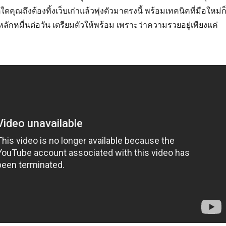
ดคุณถึงต้องทิ้งเว็บเก่าแล้วพุ่งตัวมาตรงนี้ พร้อมเทคนิคที่มือใหม่ก
ลักหมื่นต่อวัน เตรียมตัวให้พร้อม เพราะว่าความรวยอยู่เพียงแค่