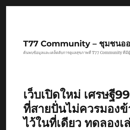
T77 Community – ชุมชนออน
ค้นพบข้อมูลและเคล็ดลับการดูแลสุขภาพที่ T77 Community ที่มี
เว็บเปิดใหม่ เศรษฐี9
ที่สายปั่นไม่ควรมอง
ไว้ในที่เดียว ทดลอง