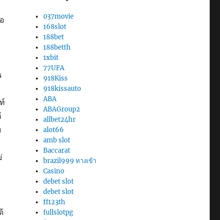
037movie
่อ
168slot
ะ
188bet
188betth
1xbit
77UFA
น
918Kiss
918kissauto
ABA
ท์
ABAGroup2
้
allbet24hr
ย
alot66
amb slot
Baccarat
่
brazil999 ทางเข้า
Casino
debet slot
debet slot
ff123th
ด้
fullslotpg