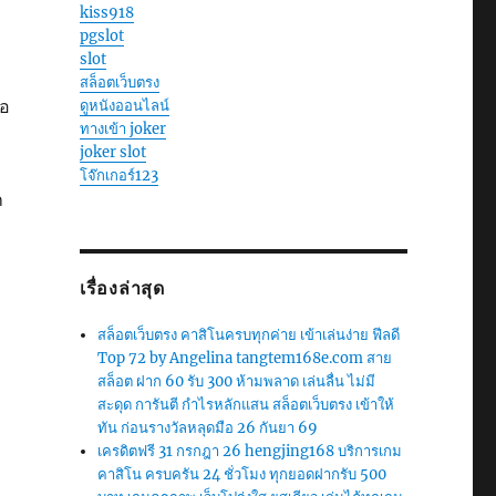
kiss918
pgslot
slot
สล็อตเว็บตรง
ือ
ดูหนังออนไลน์
ทางเข้า joker
joker slot
โจ๊กเกอร์123
ก
เรื่องล่าสุด
สล็อตเว็บตรง คาสิโนครบทุกค่าย เข้าเล่นง่าย ฟีลดี
Top 72 by Angelina tangtem168e.com สาย
สล็อต ฝาก 60 รับ 300 ห้ามพลาด เล่นลื่น ไม่มี
สะดุด การันตี กำไรหลักแสน สล็อตเว็บตรง เข้าให้
ทัน ก่อนรางวัลหลุดมือ 26 กันยา 69
เครดิตฟรี 31 กรกฎา 26 hengjing168 บริการเกม
คาสิโน ครบครัน 24 ชั่วโมง ทุกยอดฝากรับ 500