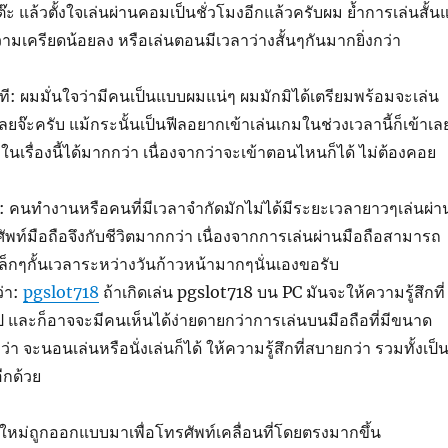
๊ะ แล้วตั้งใจเล่นผ่านคอมเป็นชั่วโมงอีกแล้วครับผม ย้ำการเล่นสั้นแ
อความเครียดน้อยลง หรือเล่นตอนมีเวลาว่างสั้นๆกันมากยิ่งกว่า
นที: ผมมั่นใจว่ามีคนเป็นแบบผมแน่ๆ ผมมักมิได้เตรียมพร้อมจะเล่น
ยจ๊ะครับ แม้กระนั้นเป็นฟีลอยากเข้าเล่นเกมในช่วงเวลานี้ก็เข้าเล
นเรื่องนี้ได้มากกว่า เนื่องจากว่าจะเข้าตอนไหนก็ได้ ไม่ต้องคอย
ด้: คนทำงานหรือคนที่มีเวลาจำกัดมักไม่ได้มีระยะเวลายาวๆเล่นผ่า
ศัพท์มือถือจึงกับชีวิตมากกว่า เนื่องจากการเล่นผ่านมือถือสามารถ
็กๆกั้นเวลาระหว่างวันก้าวหน้ามากๆนั่นเองขอรับ
ว่า:
pgslot718
ถ้าเกิดเล่น pgslot718 บน PC มันจะให้ความรู้สึกที่
ไป และก็อาจจะมีคนเห็นได้ง่ายดายกว่าการเล่นบนมือถือที่มีขนาด
่า จะนอนเล่นหรือนั่งเล่นก็ได้ ให้ความรู้สึกที่สบายกว่า รวมทั้งเป็
ีกด้วย
ุคใหม่ถูกออกแบบมาเพื่อโทรศัพท์เคลื่อนที่โดยตรงมากขึ้น