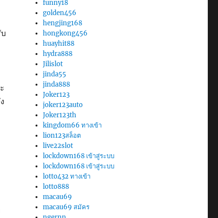
funny18
golden456
hengjing168
ับ
hongkong456
huayhit88
hydra888
Jilislot
jinda55
jinda888
ยะ
Joker123
ึง
joker123auto
Joker123th
kingdom66 ทางเข้า
lion123สล็อต
live22slot
lockdown168 เข้าสู่ระบบ
lockdown168 เข้าสู่ระบบ
lotto432 ทางเข้า
lotto888
macau69
macau69 สมัคร
ย
ngernn