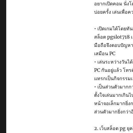
อยากเปิดคอม นั่งโต
บ่อยครั้ง เล่นเพื่
• เปิดเกมได้โดยทั
สล็อต pgslot718 เล
มือถือจึงตอบปัญหาใ
เสมือน PC
• เล่นระหว่างวันไ
PC กันอยู่แล้ว โทร
แทรกเป็นกิจกรรมเล
• เป็นส่วนตัวมากก
ตั้งใจเล่นมากเกิน
หน้าจอเล็กมากยิ่งกว
ส่วนตัวมากยิ่งกว่าอ
2. เว็บสล็อต pg ย