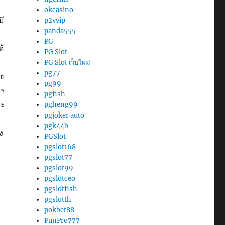
okcasino
มี
p2vvip
panda555
PG
้
PG Slot
PG Slot เว็บใหม่
pg77
าย
pg99
ไร
pgfish
่ะ
pgheng99
pgjoker auto
pgk44b
ง
PGSlot
pgslot168
pgslot77
pgslot99
pgslotceo
pgslotfish
pgslotth
pokbet88
PunPro777