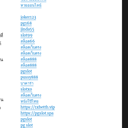
หวยออนไลน์
joker123
pg168
jinda55
ี่
slot99
สล็อต66
้
สล็อตเว็บตรง
สล็อตเว็บตรง
คน
สล็อต888
สล็อต888
pgslot
pussy888
บาคาร่า
slotxo
สล็อตเว็บตรง
่น
หนังโป๊ไทย
ก
https://1xbetth.vip
https://pgslot.spa
pgslot
pg slot