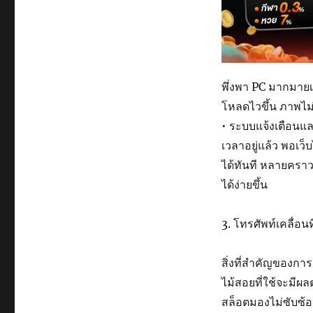
พึ่งพา PC มากมายเท
โหลดไวขึ้น ภาพไม่ก
• ระบบแจ้งเตือนและ
เวลาอยู่แล้ว พอเว
ได้ทันที หลายคราวเ
ได้ง่ายขึ้น
3. โทรศัพท์เคลื่อน
สิ่งที่สำคัญของการ
ไม้สอยที่ใช้จะมีผ
สล็อตมองไม่ซับซ้อ