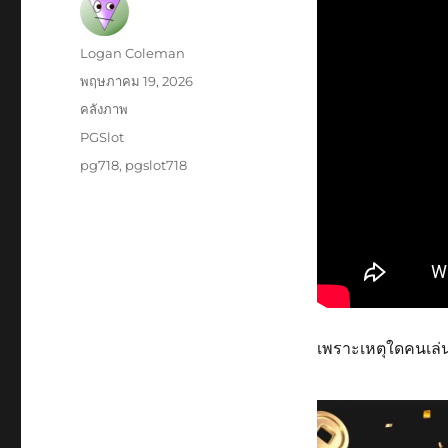
ผู้
Logan Coleman
เขียน
เขียน
พฤษภาคม 19, 2026
เมื่อ
รูป
คลังภาพ
แบบ
หมวด
PGSlot
เรื่อง
หมู่
ป้าย
pg718
,
pgslot718
กำกับ
เพราะเหตุใดคนเล่น