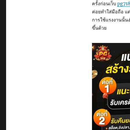
ครั้งก่อนเว็บ
pg71
ค่อยทำใส่มือถือ แต่
การใช้แรงงานนั้นง่
ขึ้นด้วย