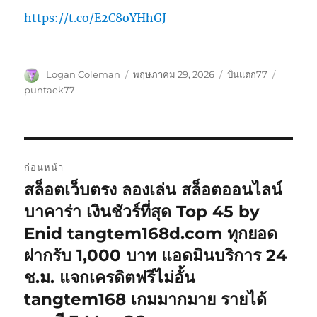
https://t.co/E2C8oYHhGJ
ผู้
เขียน
หมวด
ป้าย
Logan Coleman
พฤษภาคม 29, 2026
ปั่นแตก77
เขียน
เมื่อ
หมู่
กำกับ
puntaek77
แนะแนว
ก่อนหน้า
เรื่อง
สล็อตเว็บตรง ลองเล่น สล็อตออนไลน์
เรื่อง
ก่อน
บาคาร่า เงินชัวร์ที่สุด Top 45 by
หน้า:
Enid tangtem168d.com ทุกยอด
ฝากรับ 1,000 บาท แอดมินบริการ 24
ช.ม. แจกเครดิตฟรีไม่อั้น
tangtem168 เกมมากมาย รายได้