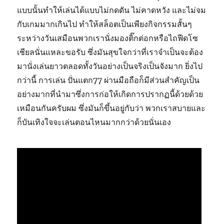
แบบนั้นทำให้เล่นได้แบบไม่กดดัน ไม่คาดหวัง และไม่จม
กับเกมมากเกินไป ทำให้สล็อตเป็นเพียงกิจกรรมสั้นๆ
ระหว่างวันเสมือนพวกเรานั่งมองติ๊กต่อกหรือไถฟีดโซ
เชียลนั่นแหละขอรับ ซึ่งมันสุขใจกว่าที่เราจำเป็นจะต้อง
มานั่งเล่นยาวตลอดทั้งวันอย่างเป็นจริงเป็นจังมาก ยิ่งไป
กว่านี้ การเล่น ปั่นแตก77 ผ่านมือถือก็มีส่วนสำคัญเป็น
อย่างมากที่นำมาซึ่งการก่อให้เกิดการปรากฏนี้ด้วยด้วย
เหมือนกันครับผม ซึ่งมันก็ขึ้นอยู่กับว่า พวกเราสบายและ
ก็บันเทิงใจจะเล่นตอนไหนมากกว่าด้วยนั่นเอง