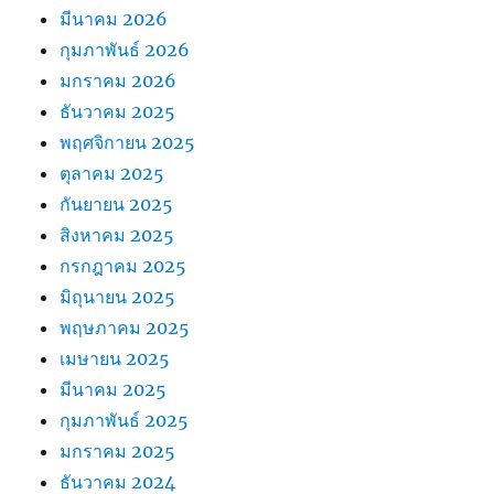
มีนาคม 2026
กุมภาพันธ์ 2026
มกราคม 2026
ธันวาคม 2025
พฤศจิกายน 2025
ตุลาคม 2025
กันยายน 2025
สิงหาคม 2025
กรกฎาคม 2025
มิถุนายน 2025
พฤษภาคม 2025
เมษายน 2025
มีนาคม 2025
กุมภาพันธ์ 2025
มกราคม 2025
ธันวาคม 2024