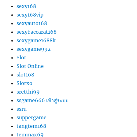
sexy168
sexy168vip
sexyauto168
sexybaccarat168
sexygame1688k
sexygame992
Slot
Slot Online
slot168
Slotxo
sretthi99
ssgame666 เข้าสู่ระบบ
ssru
suppergame
tangtem168
temmax69