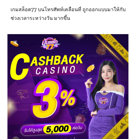
เกมสล็อต77 บนโทรศัพท์เคลื่อนที่ ถูกออกแบบมาให้กับ
ช่วงเวลาระหว่างวัน มากขึ้น