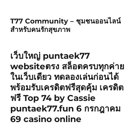
T77 Community – ชุมชนออนไลน์
สำหรับคนรักสุขภาพ
เว็บใหญ่ puntaek77
websiteตรง สล็อตครบทุกค่าย
ในเว็บเดียว ทดลองเล่นก่อนได้
พร้อมรับเครดิตฟรีสุดคุ้ม เครดิต
ฟรี Top 74 by Cassie
puntaek77.fun 6 กรกฎาคม
69 casino online