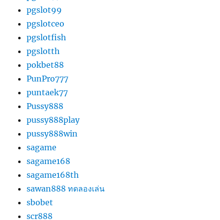
pgslot99
pgslotceo
pgslotfish
pgslotth
pokbet88
PunPro777
puntaek77
Pussy888
pussy888play
pussy888win
sagame
sagame168
sagame168th
sawan888 ทดลองเล่น
sbobet
scr888