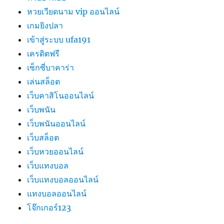
หวยเวียดนาม vip ออนไลน์
เกมยิงปลา
เข้าสู่ระบบ ufa191
เครดิตฟรี
เซ็กซี่บาคาร่า
เล่นสล็อต
เว็บคาสิโนออนไลน์
เว็บพนัน
เว็บพนันออนไลน์
เว็บสล็อต
เว็บหวยออนไลน์
เว็บแทงบอล
เว็บแทงบอลออนไลน์
แทงบอลออนไลน์
โจ๊กเกอร์123