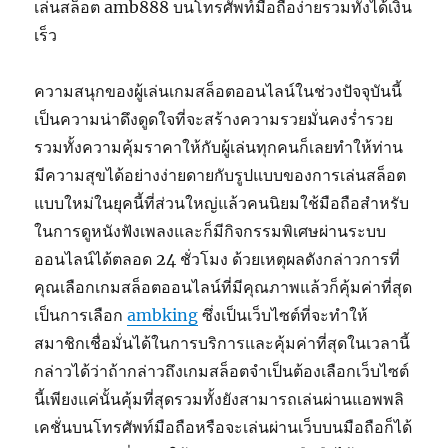
เล่นสล็อต amb888 บนโทรศัพท์มือถือง่ายรวมทั้งได้เงิน
เร็ว
ความสนุกของผู้เล่นเกมสล็อตออนไลน์ในช่วงปัจจุบันนี้
เป็นความน่าดึงดูดใจที่จะสร้างความรวยมั่นคงร่ำรวย
รวมทั้งความคุ้มราคาให้กับผู้เล่นทุกคนก็เลยทำให้ท่าน
มีความสุขได้อย่างง่ายดายกับรูปแบบของการเล่นสล็อต
แบบใหม่ในยุคนี้ที่ส่วนใหญ่แล้วคนนิยมใช้มือถือสำหรับ
ในการดูหนังฟังเพลงและก็มีกิจกรรมพิเศษผ่านระบบ
ออนไลน์ได้ตลอด 24 ชั่วโมง ด้วยเหตุผลดังกล่าวการที่
คุณเลือกเกมสล็อตออนไลน์ที่มีคุณภาพแล้วก็คุ้มค่าที่สุด
เป็นการเลือก
ambking
ซึ่งเป็นเว็บไซต์ที่จะทำให้
สมาชิกเชื่อมั่นได้ในการบริการและคุ้มค่าที่สุดในเวลานี้
กล่าวได้ว่าถ้ากล่าวถึงเกมสล็อตจำเป็นต้องเลือกเว็บไซต์
นี้เพียงแค่นั้นคุ้มที่สุดรวมทั้งยังสามารถเล่นผ่านแอพพลิ
เคชั่นบนโทรศัพท์มือถือหรือจะเล่นผ่านเว็บบนมือถือก็ได้