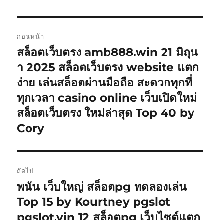
แนะแนว
ก่อนหน้า
เรื่อง
สล็อตเว็บตรง amb888.win 21 มิถุน
เรื่อง
ก่อน
า 2025 สล็อตเว็บตรง website แตก
หน้า:
ง่าย เล่นสล็อตผ่านมือถือ สะดวกทุกที่
ทุกเวลา casino online เว็บเปิดใหม่
สล็อตเว็บตรง ใหม่ล่าสุด Top 40 by
Cory
ถัดไป
พนัน เว็บใหญ่ สล็อตpg ทดลองเล่น
เรื่อง
ต่อ
Top 15 by Kourtney pgslot
ไป:
pgslot.vin 12 สล็อตpg เว็บไซต์แตก