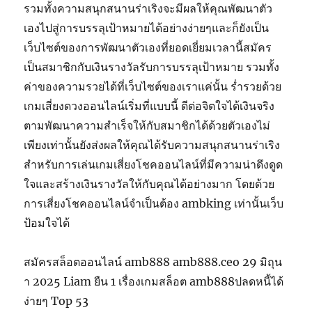
รวมทั้งความสนุกสนานร่าเริงจะมีผลให้คุณพัฒนาตัว
เองไปสู่การบรรลุเป้าหมายได้อย่างง่ายๆและก็ยังเป็น
เว็บไซต์ของการพัฒนาตัวเองที่ยอดเยี่ยมเวลานี้สมัคร
เป็นสมาชิกกับเงินรางวัลรับการบรรลุเป้าหมาย รวมทั้ง
ค่าของความรวยได้ที่เว็บไซต์ของเราแค่นั้น ร่ำรวยด้วย
เกมเสี่ยงดวงออนไลน์เริ่มที่แบบนี้ ดีต่อจิตใจได้เงินจริง
ตามพัฒนาความสำเร็จให้กับสมาชิกได้ด้วยตัวเองไม่
เพียงเท่านั้นยังส่งผลให้คุณได้รับความสนุกสนานร่าเริง
สำหรับการเล่นเกมเสี่ยงโชคออนไลน์ที่มีความน่าดึงดูด
ใจและสร้างเงินรางวัลให้กับคุณได้อย่างมาก โดยด้วย
การเสี่ยงโชคออนไลน์จำเป็นต้อง ambking เท่านั้นเว็บ
ป้อมใจได้
สมัครสล็อตออนไลน์ amb888 amb888.ceo 29 มิถุน
า 2025 Liam ยืน 1 เรื่องเกมสล็อต amb888ปลดหนี้ได้
ง่ายๆ Top 53