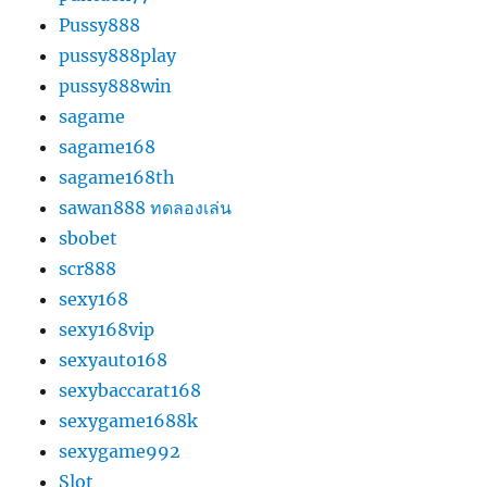
Pussy888
pussy888play
pussy888win
sagame
sagame168
sagame168th
sawan888 ทดลองเล่น
sbobet
scr888
sexy168
sexy168vip
sexyauto168
sexybaccarat168
sexygame1688k
sexygame992
Slot