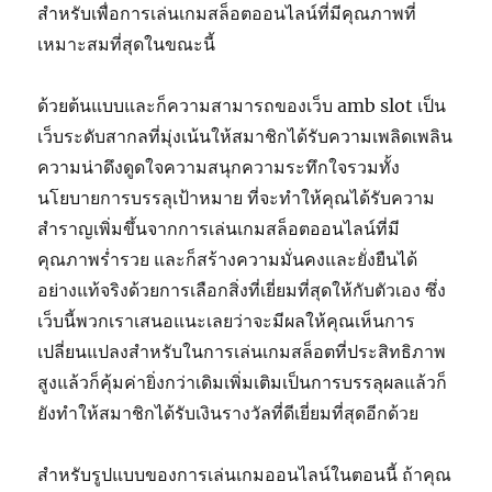
สำหรับเพื่อการเล่นเกมสล็อตออนไลน์ที่มีคุณภาพที่
เหมาะสมที่สุดในขณะนี้
ด้วยต้นแบบและก็ความสามารถของเว็บ amb slot เป็น
เว็บระดับสากลที่มุ่งเน้นให้สมาชิกได้รับความเพลิดเพลิน
ความน่าดึงดูดใจความสนุกความระทึกใจรวมทั้ง
นโยบายการบรรลุเป้าหมาย ที่จะทำให้คุณได้รับความ
สำราญเพิ่มขึ้นจากการเล่นเกมสล็อตออนไลน์ที่มี
คุณภาพร่ำรวย และก็สร้างความมั่นคงและยั่งยืนได้
อย่างแท้จริงด้วยการเลือกสิ่งที่เยี่ยมที่สุดให้กับตัวเอง ซึ่ง
เว็บนี้พวกเราเสนอแนะเลยว่าจะมีผลให้คุณเห็นการ
เปลี่ยนแปลงสำหรับในการเล่นเกมสล็อตที่ประสิทธิภาพ
สูงแล้วก็คุ้มค่ายิ่งกว่าเดิมเพิ่มเติมเป็นการบรรลุผลแล้วก็
ยังทำให้สมาชิกได้รับเงินรางวัลที่ดีเยี่ยมที่สุดอีกด้วย
สำหรับรูปแบบของการเล่นเกมออนไลน์ในตอนนี้ ถ้าคุณ