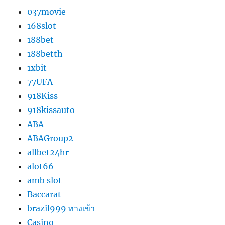
037movie
168slot
188bet
188betth
1xbit
77UFA
918Kiss
918kissauto
ABA
ABAGroup2
allbet24hr
alot66
amb slot
Baccarat
brazil999 ทางเข้า
Casino