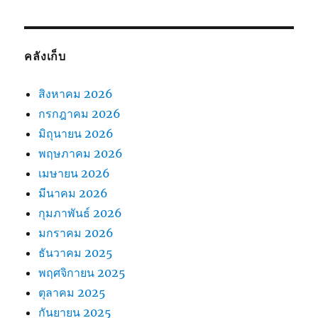
คลังเก็บ
สิงหาคม 2026
กรกฎาคม 2026
มิถุนายน 2026
พฤษภาคม 2026
เมษายน 2026
มีนาคม 2026
กุมภาพันธ์ 2026
มกราคม 2026
ธันวาคม 2025
พฤศจิกายน 2025
ตุลาคม 2025
กันยายน 2025