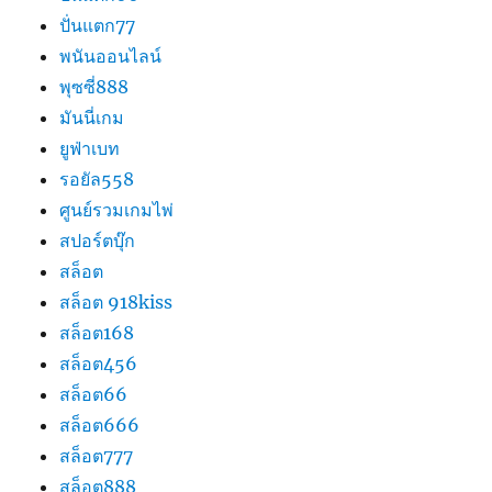
ปั่นแตก77
พนันออนไลน์
พุซซี่888
มันนี่เกม
ยูฟ่าเบท
รอยัล558
ศูนย์รวมเกมไพ่
สปอร์ตบุ๊ก
สล็อต
สล็อต 918kiss
สล็อต168
สล็อต456
สล็อต66
สล็อต666
สล็อต777
สล็อต888