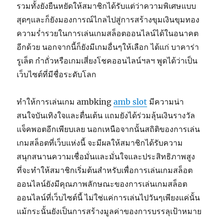
รวมทั้งยังยืนหยัดให้สมาชิกได้รับแต่ว่าความพิเศษแบบ
สุดๆและก็ยังมองการณ์ไกลไปสู่การสร้างขุมเงินขุมทอง
ความร่ำรวยในการเล่นเกมสล็อตออนไลน์ได้ในอนาคต
อีกด้วย นอกจากนี้ก็ยังมีเกมอื่นๆให้เลือก ได้แก่ บาคาร่า
รูเล็ต กำถั่วหรือเกมเสี่ยงโชคออนไลน์ฯลฯ พูดได้ว่าเป็น
เว็บไซต์ที่มีชื่อระดับโลก
ทำให้การเล่นเกม ambking
amb slot
มีความน่า
สนใจบันเทิงใจและตื่นเต้น แถมยังได้ร่วมลุ้นเงินรางวัล
แจ็คพอตอีกเพียบเลย นอกเหนือจากนั้นสถิติของการเล่น
เกมสล็อตที่เว็บแห่งนี้ จะมีผลให้สมาชิกได้รับความ
สนุกสนานความเชื่อมั่นและมั่นใจและประสิทธิภาพสูง
ที่จะทำให้สมาชิกเริ่มต้นสำหรับเพื่อการเล่นเกมสล็อต
ออนไลน์ยังมีคุณภาพลักษณะของการเล่นเกมสล็อต
ออนไลน์ที่เว็บไซต์นี้ ไม่ใช่แค่การเล่นไปวันๆเพียงแค่นั้น
แม้กระนั้นยังเป็นการสร้างมูลค่าของการบรรลุเป้าหมาย