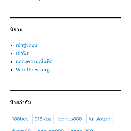
นิยาม
เข้าสู่ระบบ
เข้าฟีด
แสดงความเห็นฟีด
WordPress.org
ป้ายกำกับ
188bet
918Kiss
bonus888
fullslotpg