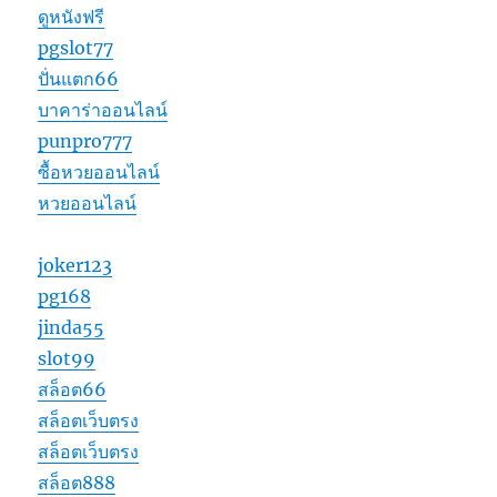
ดูหนังฟรี
pgslot77
ปั่นแตก66
บาคาร่าออนไลน์
punpro777
ซื้อหวยออนไลน์
หวยออนไลน์
joker123
pg168
jinda55
slot99
สล็อต66
สล็อตเว็บตรง
สล็อตเว็บตรง
สล็อต888