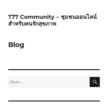
T77 Community – ชุมชนออนไลน์
สำหรับคนรักสุขภาพ
Blog
ค้นห
ค้นหา: