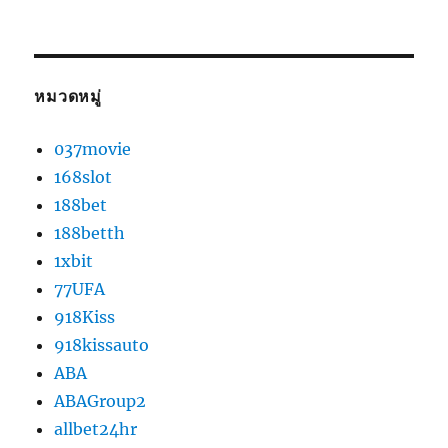
หมวดหมู่
037movie
168slot
188bet
188betth
1xbit
77UFA
918Kiss
918kissauto
ABA
ABAGroup2
allbet24hr