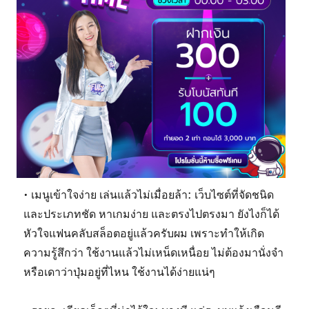
• เมนูเข้าใจง่าย เล่นแล้วไม่เมื่อยล้า: เว็บไซต์ที่จัดชนิด
และประเภทชัด หาเกมง่าย และตรงไปตรงมา ยังไงก็ได้
หัวใจแฟนคลับสล็อตอยู่แล้วครับผม เพราะทำให้เกิด
ความรู้สึกว่า ใช้งานแล้วไม่เหน็ดเหนื่อย ไม่ต้องมานั่งจำ
หรือเดาว่าปุ่มอยู่ที่ไหน ใช้งานได้ง่ายแน่ๆ