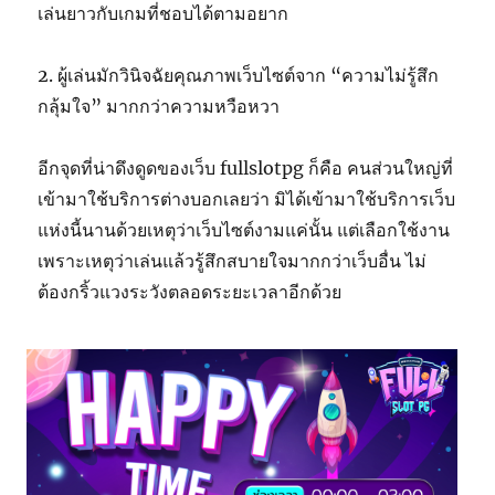
เล่นยาวกับเกมที่ชอบได้ตามอยาก
2. ผู้เล่นมักวินิจฉัยคุณภาพเว็บไซต์จาก “ความไม่รู้สึก
กลุ้มใจ” มากกว่าความหวือหวา
อีกจุดที่น่าดึงดูดของเว็บ fullslotpg ก็คือ คนส่วนใหญ่ที่
เข้ามาใช้บริการต่างบอกเลยว่า มิได้เข้ามาใช้บริการเว็บ
แห่งนี้นานด้วยเหตุว่าเว็บไซต์งามแค่นั้น แต่เลือกใช้งาน
เพราะเหตุว่าเล่นแล้วรู้สึกสบายใจมากกว่าเว็บอื่น ไม่
ต้องกริ้วแวงระวังตลอดระยะเวลาอีกด้วย