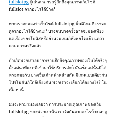
fullslotpg
ผู้เล่นสามารถรู้สึกถึงคุณภาพเว็บไซต์
fullslot จากอะไรได้บ้าง?
พวกเราจะมองว่าเว็บไซต์ fullslotpg นั้นดีไหมดี เราจะ
ดูจากอะไรได้บ้างนะ? บางคนบางครั้งอาจจะมองเพียง
แค่เรื่องของโบนัสหรือจำนวนเกมก็พึงพอใจแล้ว แต่ว่า
ตามความจริงแล้ว
ถ้าเกิดพวกเราอยากทราบสึกถึงคุณภาพของเว็บได้จริงๆ
ตั้งแต่นาทีแรกที่เข้ามาใช้บริการล่ะก็ มันเช็กแค่นั้นมิได้
หรอกขอรับ บางเว็บเค้าหน้าคล้ายกัน มีเกมแบบเดียวกัน
โปรโมชันก็ใกล้เคียงกัน พวกเราจะเลือกได้อย่างไร? ใน
เนื้อหานี้
ผมจะพามามองเลยว่า การประมาณคุณภาพของเว็บ
fullslotpg ของพวกเรานั้น เราวัดกันจากอะไรบ้าง มาดู