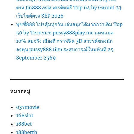
ตรง Jin888.asia เครดิตฟรี Top 64 by Garnet 23
เว็บไซต์ตรง SEP 2026
พุซซี่888 โปรคุ้มทุกวัน เล่นสนุกได้มากกว่าเดิม Top
50 by Terrence pussy888play.me แคชแบค
10% สมจริง เสียงดี กราฟฟิค 3D สวรรค์ของนัก
ลงทุน pussy888 เปิดประสบการณ์ใหม่ทันที 25
September 2569
หมวดหมู่
037movie
168slot
188bet
188betth