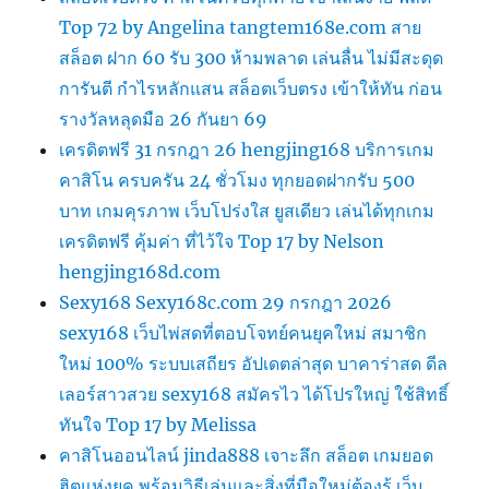
Top 72 by Angelina tangtem168e.com สาย
สล็อต ฝาก 60 รับ 300 ห้ามพลาด เล่นลื่น ไม่มีสะดุด
การันตี กำไรหลักแสน สล็อตเว็บตรง เข้าให้ทัน ก่อน
รางวัลหลุดมือ 26 กันยา 69
เครดิตฟรี 31 กรกฎา 26 hengjing168 บริการเกม
คาสิโน ครบครัน 24 ชั่วโมง ทุกยอดฝากรับ 500
บาท เกมคุรภาพ เว็บโปร่งใส ยูสเดียว เล่นได้ทุกเกม
เครดิตฟรี คุ้มค่า ที่ไว้ใจ Top 17 by Nelson
hengjing168d.com
Sexy168 Sexy168c.com 29 กรกฎา 2026
sexy168 เว็บไพ่สดที่ตอบโจทย์คนยุคใหม่ สมาชิก
ใหม่ 100% ระบบเสถียร อัปเดตล่าสุด บาคาร่าสด ดีล
เลอร์สาวสวย sexy168 สมัครไว ได้โปรใหญ่ ใช้สิทธิ์
ทันใจ Top 17 by Melissa
คาสิโนออนไลน์ jinda888 เจาะลึก สล็อต เกมยอด
ฮิตแห่งยุค พร้อมวิธีเล่นและสิ่งที่มือใหม่ต้องรู้ เว็บ