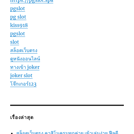
https://pgslot.spa
pgslot
pg slot
kiss918
pgslot
slot
สล็อตเว็บตรง
ดูหนังออนไลน์
ทางเข้า joker
joker slot
โจ๊กเกอร์123
เรื่องล่าสุด
สล็อตเว็บตรง คาสิโนครบทุกค่าย เข้าเล่นง่าย ฟีลดี