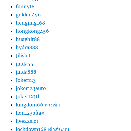
funny18
golden456
hengjing168
hongkong456
huayhit88
hydra888
Jilislot
jinda55
jinda888
Joker123
joker123auto
Joker123th
kingdom66 ทางเข้า
lion123สล็อต
live22slot
lockdown168 เข้าสู่ระบบ