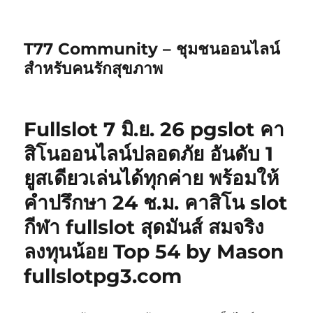
T77 Community – ชุมชนออนไลน์
สำหรับคนรักสุขภาพ
Fullslot 7 มิ.ย. 26 pgslot คา
สิโนออนไลน์ปลอดภัย อันดับ 1
ยูสเดียวเล่นได้ทุกค่าย พร้อมให้
คำปรึกษา 24 ช.ม. คาสิโน slot
กีฬา fullslot สุดมันส์ สมจริง
ลงทุนน้อย Top 54 by Mason
fullslotpg3.com