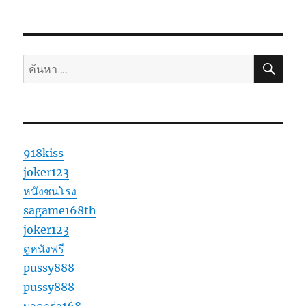
ค้นห
ค้นหา:
918kiss
joker123
หนังชนโรง
sagame168th
joker123
ดูหนังฟรี
pussy888
pussy888