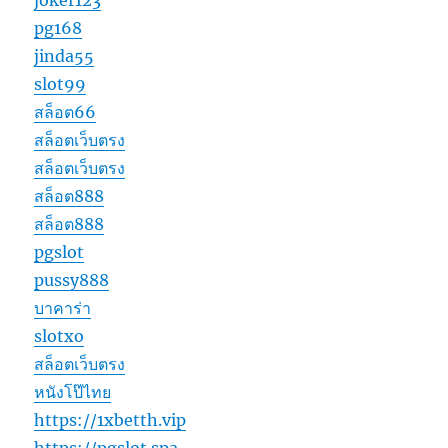
joker123
pg168
jinda55
slot99
สล็อต66
สล็อตเว็บตรง
สล็อตเว็บตรง
สล็อต888
สล็อต888
pgslot
pussy888
บาคาร่า
slotxo
สล็อตเว็บตรง
หนังโป๊ไทย
https://1xbetth.vip