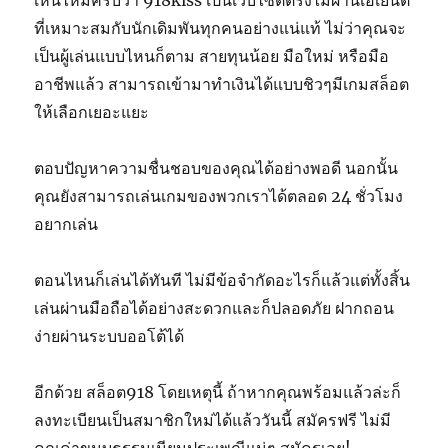
เห็นไหมครับว่า 918kiss เป็นเว็บไซต์ตรงไม่ผ่านเอเย่นต์
ที่เหมาะสมกับนักเดิมพันทุกคนอย่างแน่แท้ ไม่ว่าคุณจะ
เป็นผู้เล่นแบบไหนก็ตาม สายทุนน้อย มือใหม่ หรือมือ
อาชีพแล้ว สามารถเข้ามาทำเงินได้แบบชิวๆมีเกมสล็อต
ให้เลือกเยอะแยะ
ตอบปัญหาความชื่นชอบของคุณได้อย่างพอดี นอกนั้น
คุณยังสามารถเล่นเกมของพวกเราได้ตลอด 24 ชั่วโมง
อยากเล่น
ตอนไหนก็เล่นได้ทันที ไม่มีข้อจำกัดอะไรก็แล้วแต่ทั้งสิ้น
เล่นผ่านมือถือได้อย่างสะดวกและก็ปลอดภัย ฝากถอน
ง่ายผ่านระบบออโต้ได้
อีกด้วย สล็อต918 โดยเหตุนี้ ถ้าหากคุณพร้อมแล้วล่ะก็
ลงทะเบียนเป็นสมาชิกใหม่ได้แล้ววันนี้ สมัครฟรี ไม่มี