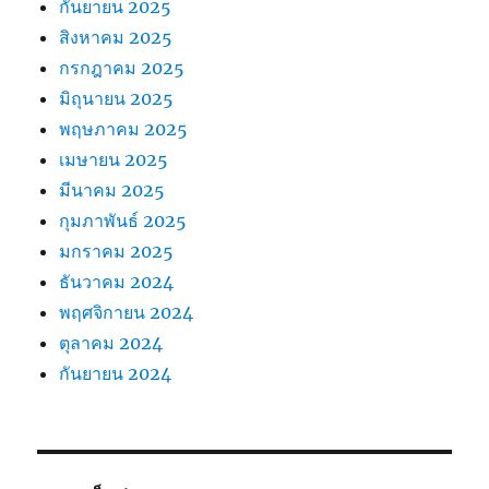
กันยายน 2025
สิงหาคม 2025
กรกฎาคม 2025
มิถุนายน 2025
พฤษภาคม 2025
เมษายน 2025
มีนาคม 2025
กุมภาพันธ์ 2025
มกราคม 2025
ธันวาคม 2024
พฤศจิกายน 2024
ตุลาคม 2024
กันยายน 2024