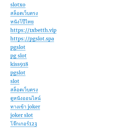
slotxo
สล็อตเว็บตรง
หนังโป๊ไทย
https://1xbetth.vip
https://pgslot.spa
pgslot
pg slot
kiss918
pgslot
slot
สล็อตเว็บตรง
ดูหนังออนไลน์
ทางเข้า joker
joker slot
โจ๊กเกอร์123