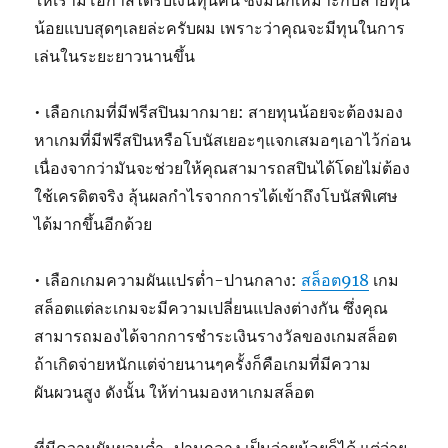
ให้เรามีโอกาสได้รับเงินทุนคืน ซึ่งมันก็เหมาะกับสายทุน
น้อยแบบสุดๆเลยล่ะครับผม เพราะว่าคุณจะมีทุนในการ
เล่นในระยะยาวนานขึ้น
• เลือกเกมที่มีฟรีสปินมากมาย: สายทุนน้อยจะต้องมอง
หาเกมที่มีฟรีสปินหรือโบนัสเยอะๆแจกเสมอๆเอาไว้ก่อน
เนื่องจากว่ามันจะช่วยให้คุณสามารถสปินได้โดยไม่ต้อง
ใช้เครดิตจริง ลุ้นผลกำไรจากการได้เข้าถึงโบนัสพิเศษ
ได้มากขึ้นอีกด้วย
• เลือกเกมความผันแปรต่ำ-ปานกลาง:
สล็อต918
เกม
สล็อตแต่ละเกมจะมีความเปลี่ยนแปลงต่างกัน ซึ่งคุณ
สามารถมองได้จากการชำระเงินรางวัลของเกมสล็อต
ถ้าเกิดจ่ายหนักแต่จ่ายนานๆครั้งก็คือเกมที่มีความ
ผันผวนสูง ดังนั้น ให้ท่านมองหาเกมสล็อต