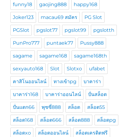
funny18
gaojing888
happy168
Joker123
macau69 สมัคร
PG Slot
PGSlot
pgslot77
pgslot99
pgslotth
PunPro777
puntaek77
Pussy888
sagame
sagame168
sagame168th
sexyauto168
Slot
Slotxo
ufabet
คาสิโนออนไลน์
ทางเข้าpg
บาคาร่า
บาคาร่า168
บาคาร่าออนไลน์
ปั่นสล็อต
ปั่นแตก66
พุซซี่888
สล็อต
สล็อต55
สล็อต168
สล็อต666
สล็อต888
สล็อตpg
สล็อตxo
สล็อตออนไลน์
สล็อตเครดิตฟรี