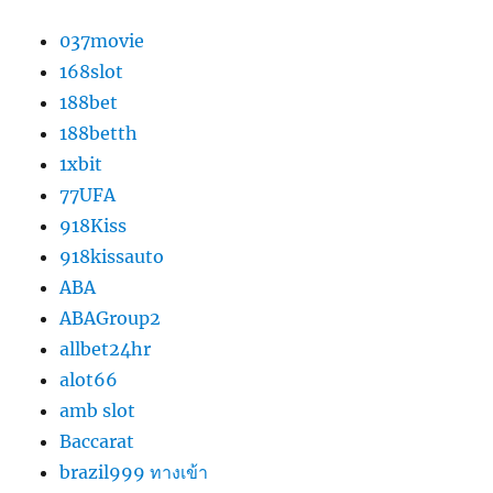
037movie
168slot
188bet
188betth
1xbit
77UFA
918Kiss
918kissauto
ABA
ABAGroup2
allbet24hr
alot66
amb slot
Baccarat
brazil999 ทางเข้า