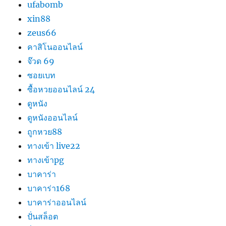
ufabomb
xin88
zeus66
คาสิโนออนไลน์
จ๊วด 69
ซอยเบท
ซื้อหวยออนไลน์ 24
ดูหนัง
ดูหนังออนไลน์
ถูกหวย88
ทางเข้า live22
ทางเข้าpg
บาคาร่า
บาคาร่า168
บาคาร่าออนไลน์
ปั่นสล็อต