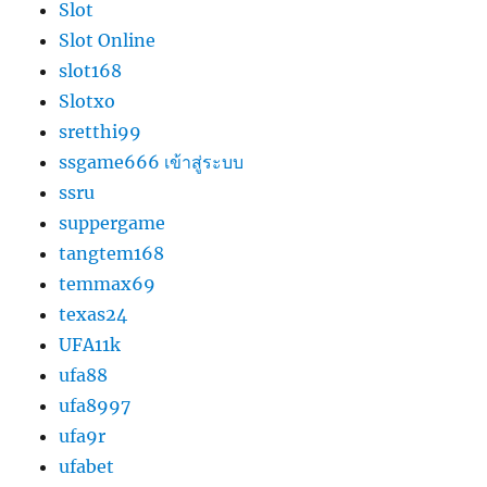
Slot
Slot Online
slot168
Slotxo
sretthi99
ssgame666 เข้าสู่ระบบ
ssru
suppergame
tangtem168
temmax69
texas24
UFA11k
ufa88
ufa8997
ufa9r
ufabet