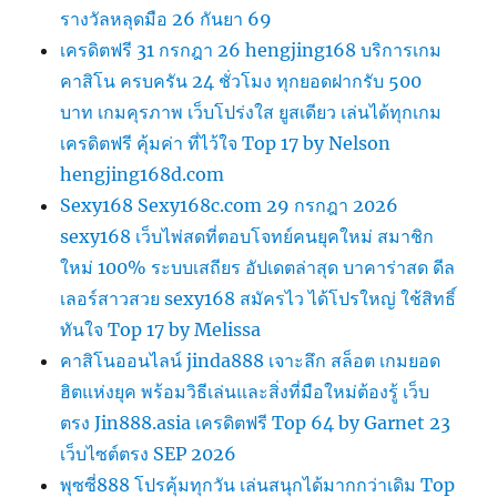
รางวัลหลุดมือ 26 กันยา 69
เครดิตฟรี 31 กรกฎา 26 hengjing168 บริการเกม
คาสิโน ครบครัน 24 ชั่วโมง ทุกยอดฝากรับ 500
บาท เกมคุรภาพ เว็บโปร่งใส ยูสเดียว เล่นได้ทุกเกม
เครดิตฟรี คุ้มค่า ที่ไว้ใจ Top 17 by Nelson
hengjing168d.com
Sexy168 Sexy168c.com 29 กรกฎา 2026
sexy168 เว็บไพ่สดที่ตอบโจทย์คนยุคใหม่ สมาชิก
ใหม่ 100% ระบบเสถียร อัปเดตล่าสุด บาคาร่าสด ดีล
เลอร์สาวสวย sexy168 สมัครไว ได้โปรใหญ่ ใช้สิทธิ์
ทันใจ Top 17 by Melissa
คาสิโนออนไลน์ jinda888 เจาะลึก สล็อต เกมยอด
ฮิตแห่งยุค พร้อมวิธีเล่นและสิ่งที่มือใหม่ต้องรู้ เว็บ
ตรง Jin888.asia เครดิตฟรี Top 64 by Garnet 23
เว็บไซต์ตรง SEP 2026
พุซซี่888 โปรคุ้มทุกวัน เล่นสนุกได้มากกว่าเดิม Top