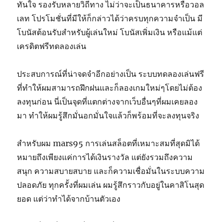
ทันใจ รองรับหลายวิถีทาง ไม่ว่าจะเป็นธนาคารหรือวอล
เลท โปรโมชั่นที่มีให้ก็กล่าวได้ว่าครบทุกความจำเป็น มี
โบนัสต้อนรับสำหรับผู้เล่นใหม่ โบนัสเพิ่มเงิน หรือแม้แต่
เครดิตฟรีทดลองเล่น
ประสบการณ์ที่น่าจดจำอีกอย่างเป็น ระบบทดลองเล่นฟรี
ที่ทำให้ผมสามารถฝึกฝนและก็ลองเกมใหม่ๆโดยไม่ต้อง
ลงทุนก่อน นี่เป็นจุดที่แตกต่างจากเว็บอื่นๆที่ผมเคยลอง
มา ทำให้ผมรู้สึกมั่นอกมั่นใจแล้วก็พร้อมที่จะลงทุนจริง
สำหรับผม mars95 การเล่นสล็อตที่เหมาะสมที่สุดมิได้
หมายถึงเพียงแค่การได้เงินรางวัล แต่ยังรวมถึงความ
สนุก ความสบายสบาย และก็ความเชื่อมั่นในระบบความ
ปลอดภัย ทุกครั้งที่ผมเล่น ผมรู้สึกราวกับอยู่ในคาสิโนสุด
ยอด แต่ว่าทำได้จากบ้านตัวเอง