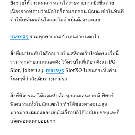
ยังช่วยให้วางแผนการเล่นได้ง่ายดายมากยิ่งขึ้นด้วย
เนื่องจากทราบว่าเมื่อใดก็ตามกดถอน เงินจะเข้าในทันที
ทำให้เพลิดเพลินใจและไม่จำเป็นต้องรอคอย
mars95
รวมทุกค่ายเกมดัง เล่นง่าย แตกไว
สิ่งที่ผมประทับใจอีกอย่างเป็น สล็อตเว็บไซต์ตรง เว็บนี้
รวม ทุกค่ายเกมสล็อตดัง ไว้ครบในที่เดียว ตั้งแต่ PG
Slot, Joker123,
mars95
SlotXO ไปจนกระทั่งค่าย
ใหม่ๆที่กำลังเดินทางมาแรง
สิ่งที่พิจารณาได้แจ่มชัดคือ ทุกเกมเล่นง่าย มี ฟีพบร์
พิเศษรวมทั้งโบนัสแตกไว ทำให้ช่องทางชนะสูง
มากมาย ผมเองลองเล่นไม่กี่รอบก็ได้โบนัสบ่อยๆและก็
แจ็คพอตแตกบ่อยมาก