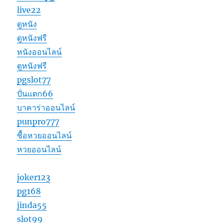
live22
ดูหนัง
ดูหนังฟรี
หนังออนไลน์
ดูหนังฟรี
pgslot77
ปั่นแตก66
บาคาร่าออนไลน์
punpro777
ซื้อหวยออนไลน์
หวยออนไลน์
joker123
pg168
jinda55
slot99