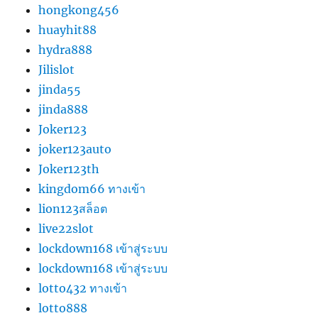
hongkong456
huayhit88
hydra888
Jilislot
jinda55
jinda888
Joker123
joker123auto
Joker123th
kingdom66 ทางเข้า
lion123สล็อต
live22slot
lockdown168 เข้าสู่ระบบ
lockdown168 เข้าสู่ระบบ
lotto432 ทางเข้า
lotto888