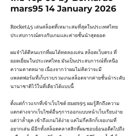
mars95 14 January 2026
Rocket45 เล่นสล็อตที่เหมาะสมที่สุดในประเทศไทย
ประสบการณ์ตรงกับเกมและค่ายชั้นนำสุดยอด
ผมจำได้ดีหนแรกที่ผมได้ทดลองเล่น สล็อตเว็บตรง ที่
ยอดเยี่ยมในประเทศไทย มันเป็นประสบการณ์ที่เหนือ
ความคาดหมาย เนื่องจากว่าผมไม่คิดว่าจะมี
แพลตฟอร์มที่เก็บรวบรวมเกมสล็อตจากค่ายชั้นนำระดับ
นานาชาติไว้ในที่เดียวได้แบบนี้
ตั้งแต่ก้าวแรกที่เข้าเว็บไซต์ mars95 ผมรู้สึกถึงความ
แตกต่างจากเว็บไซต์อื่นๆการออกแบบหน้าเว็บเรียบง่าย
แต่ว่าล้ำยุค เข้าถึงเกมได้ง่าย แค่ไม่กี่คลิกก็เจอเกมที่
อยากเล่น มีอีกทั้งสล็อตคลาสสิกที่ผมชอบย้อนอดีตไปถึง