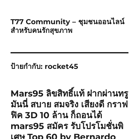
T77 Community – ชุมชนออนไลน์
สำหรับคนรักสุขภาพ
ป้ายกำกับ:
rocket45
Mars95 ลิขสิทธิ์แท้ ฝากผ่านทรู
มันนี่ สบาย สมจริง เสียงดี กราฟ
ฟิค 3D 10 ล้าน ก็ถอนได้
mars95 สมัคร รับโปรโมชั่นพิ
เศษ Top 60 by Bernardo