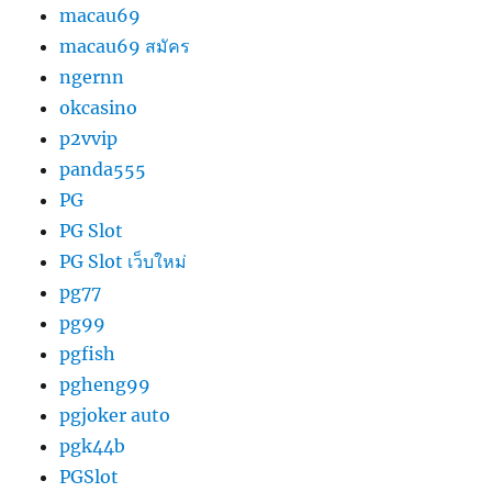
macau69
macau69 สมัคร
ngernn
okcasino
p2vvip
panda555
PG
PG Slot
PG Slot เว็บใหม่
pg77
pg99
pgfish
pgheng99
pgjoker auto
pgk44b
PGSlot