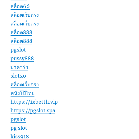
สล็อต66
สล็อตเว็บตรง
สล็อตเว็บตรง
สล็อต888
สล็อต888
pgslot
pussy888
บาคาร่า
slotxo
สล็อตเว็บตรง
หนังโป๊ไทย
https://1xbetth.vip
https://pgslot.spa
pgslot
pg slot
kiss918