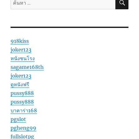
ค้นหา:
918kiss
joker123
หนังชนโรง
sagame168th
joker123
ดูหนังฟรี
pussy888
pussy888
บาคาร่า168
pgslot
pgheng99
fullslotpg