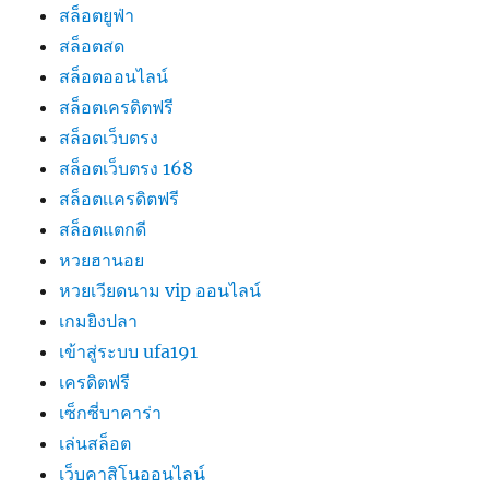
สล็อตยูฟ่า
สล็อตสด
สล็อตออนไลน์
สล็อตเครดิตฟรี
สล็อตเว็บตรง
สล็อตเว็บตรง 168
สล็อตเเครดิตฟรี
สล็อตแตกดี
หวยฮานอย
หวยเวียดนาม vip ออนไลน์
เกมยิงปลา
เข้าสู่ระบบ ufa191
เครดิตฟรี
เซ็กซี่บาคาร่า
เล่นสล็อต
เว็บคาสิโนออนไลน์