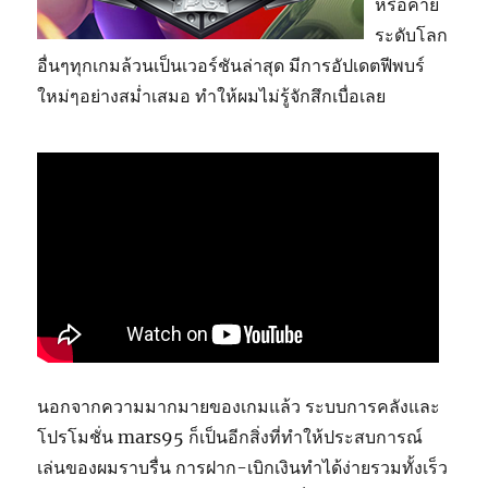
หรือค่าย
ระดับโลก
อื่นๆทุกเกมล้วนเป็นเวอร์ชันล่าสุด มีการอัปเดตฟีพบร์
ใหม่ๆอย่างสม่ำเสมอ ทำให้ผมไม่รู้จักสึกเบื่อเลย
นอกจากความมากมายของเกมแล้ว ระบบการคลังและ
โปรโมชั่น mars95 ก็เป็นอีกสิ่งที่ทำให้ประสบการณ์
เล่นของผมราบรื่น การฝาก-เบิกเงินทำได้ง่ายรวมทั้งเร็ว