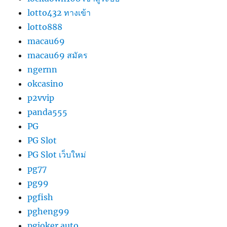
lotto432 ทางเข้า
lotto888
macau69
macau69 สมัคร
ngernn
okcasino
p2vvip
panda555
PG
PG Slot
PG Slot เว็บใหม่
pg77
pg99
pgfish
pgheng99
pgjoker auto