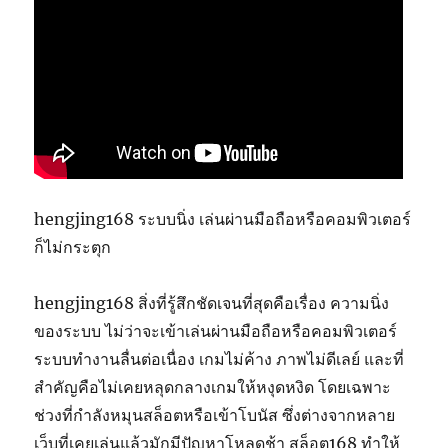
hengjing168 ระบบนิ่ง เล่นผ่านมือถือหรือคอมพิวเตอร์
ก็ไม่กระตุก
hengjing168 สิ่งที่รู้สึกชัดเจนที่สุดคือเรื่อง ความนิ่ง
ของระบบ ไม่ว่าจะเข้าเล่นผ่านมือถือหรือคอมพิวเตอร์
ระบบทำงานลื่นต่อเนื่อง เกมไม่ค้าง ภาพไม่ดีเลย์ และที่
สำคัญคือไม่เคยหลุดกลางเกมให้หงุดหงิด โดยเฉพาะ
ช่วงที่กำลังหมุนสล็อตหรือเข้าโบนัส ซึ่งต่างจากหลาย
เว็บที่เคยเล่นแล้วมักมีปัญหาโหลดช้า สล็อต168 ทำให้