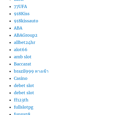
77UFA
918Kiss
918kissauto
ABA
ABAGroup2
allbet24hr
alot66
amb slot
Baccarat
brazil999 ทางเข้า
Casino
debet slot
debet slot
ff123th
fullslotpg
funny18