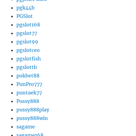
pgk44b
PGSlot
pgslot168
pgslot77
pgslot99
pgslotceo
pgslotfish
pgslotth
pokbet88
PunPro777
puntaek77
Pussy888
pussy888play
pussy888win
sagame
sagame168