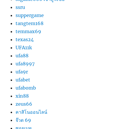
ssru
suppergame
tangtem168
temmax69
texas24
UFA11k
ufa88
ufa8997
ufa9r
ufabet
ufabomb
xin88
zeus66
คาสิโนออนไลน์
จ๊วด 69
ซอยเบท