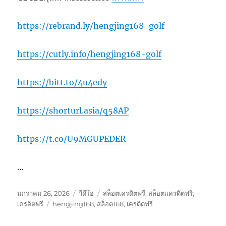
https://rebrand.ly/hengjing168-golf
https://cutly.info/hengjing168-golf
https://bitt.to/4u4edy
https://shorturl.asia/q58AP
https://t.co/U9MGUPEDER
…
เขียน
รูป
หมวด
มกราคม 26, 2026
วีดีโอ
สล็อตเครดิตฟรี
,
สล็อตเเครดิตฟรี
,
เมื่อ
ป้าย
แบบ
หมู่
เครดิตฟรี
hengjing168
,
สล็อต168
,
เครดิตฟรี
กำกับ
เรื่อง