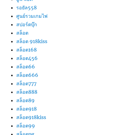
รอยัล558
ศูนย์รวมเกมไพ่
สปอร์ตบุ๊ก
สล็อต
สล็อต 918kiss
สล็อต168
สล็อต456
สล็อต66
สล็อต666
สล็อต777
สล็อต888
สล็อต89
สล็อต918
สล็อต918kiss
สล็อต99
สล็อตpg