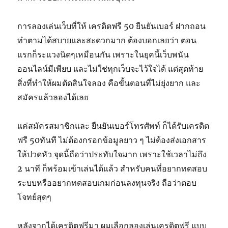
การลองเล่นเว็บที่ให้ เครดิตฟรี 50 ยืนยันเบอร์ ฝากถอน
ทำตามได้สบายและสะดวกมาก ต้องบอกเลยว่า ตอน
แรกก็ระแวงนิดๆเหมือนกัน เพราะในยุคนี้เว็บพนัน
ออนไลน์มีเพียบ และไม่ใช่ทุกเว็บจะไว้ใจได้ แต่สุดท้าย
สิ่งที่ทำให้ผมตัดสินใจลอง คือขั้นตอนที่ไม่ยุ่งยาก และ
สมัครแล้วลองได้เลย
แค่สมัครสมาชิกและ ยืนยันเบอร์โทรศัพท์ ก็ได้รับเครดิต
ฟรี 50ทันที ไม่ต้องกรอกข้อมูลยาว ๆ ไม่ต้องส่งเอกสาร
ให้ปวดหัว จุดนี้ถือว่าประทับใจมาก เพราะใช้เวลาไม่ถึง
2 นาที ก็พร้อมเข้าเล่นได้แล้ว สำหรับคนที่อยากทดสอบ
ระบบหรืออยากทดสอบเกมก่อนลงทุนจริง ถือว่าตอบ
โจทย์สุดๆ
หลังจากได้เครดิตฟรีมา ผมเลือกลองเล่นเครดิตฟรี แบบ